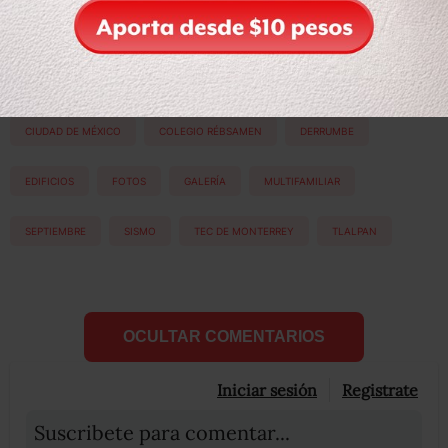
Etiquetas:
19 DE SEPTIEMBRE
19S
2017
CDMX
CHAPULTEPEC
CIUDAD DE MÉXICO
COLEGIO RÉBSAMEN
DERRUMBE
EDIFICIOS
FOTOS
GALERÍA
MULTIFAMILIAR
SEPTIEMBRE
SISMO
TEC DE MONTERREY
TLALPAN
OCULTAR COMENTARIOS
Iniciar sesión
Registrate
Suscribete para comentar...