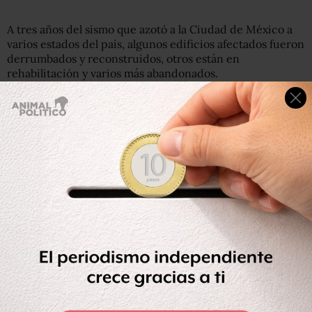
A tres años del sismo que azotó a la Ciudad de México a
varios estados del país, algunos edificios afectados fueron
derrumbados y reconstruidos, otros están en
rehabilitación y varios más abandonados.
Te puede interesar: Deudas, secuelas psicológicas y
lecciones aprendidas: así reconstruyen sus vidas los
damnificados del 19S
Este es el estado de 15 edificios afectados por el sismo del
19S:
Compartir
Leer después