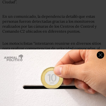
Ciudad”.
En un comunicado, la dependencia detalló que estas
personas fueron detectadas gracias a los monitoreos
realizados por las cámaras de los Centros de Control y
Comando C2 ubicados en diferentes puntos.
Los motociclistas “intentaron reunirse en diversos sitios
para realizar competencias de velocidad convocadas, al
parecer, a través de redes sociales”.