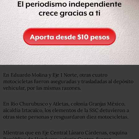
De acuerdo con la SSC-CDMX en la avenida Insurgentes
Norte y Coahuila, colonia Roma Norte, varias personas
fueron detenidas cuando ya realizaban los arrancones en
sus motocicletas.
En Eduardo Molina y Eje 1 Norte, otras cuatro
motocicletas fueron aseguradas y trasladadas al depósito
vehicular, por las mismas razones.
En Río Churubusco y Atletas, colonia Granjas México,
alcaldía Iztacalco, los elementos de la SSC detuvieron a
otras siete personas y resguardaron diez motocicletas.
Mientras que en Eje Central Lázaro Cárdenas, esquina
República de Honduras, colonia Centro, fueron