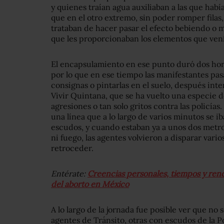
y quienes traían agua auxiliaban a las que habí
que en el otro extremo, sin poder romper filas,
trataban de hacer pasar el efecto bebiendo o m
que les proporcionaban los elementos que vení
El encapsulamiento en ese punto duró dos hora
por lo que en ese tiempo las manifestantes pasa
consignas o pintarlas en el suelo, después int
Vivir Quintana, que se ha vuelto una especie d
agresiones o tan solo gritos contra las polic
una línea que a lo largo de varios minutos se i
escudos, y cuando estaban ya a unos dos metr
ni fuego, las agentes volvieron a disparar varios
retroceder.
Entérate:
Creencias personales, tiempos y renci
del aborto en México
A lo largo de la jornada fue posible ver que no
agentes de Tránsito, otras con escudos de la Pol