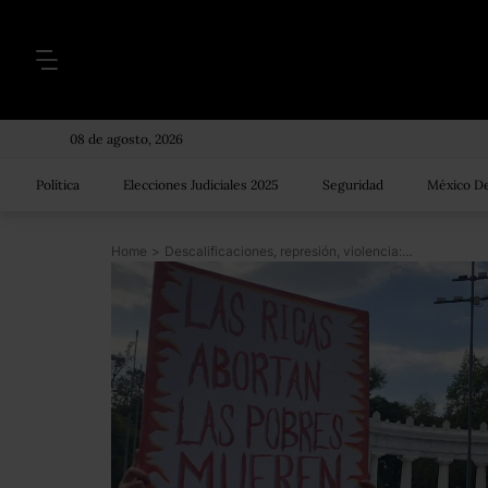
08 de agosto, 2026
Política
Elecciones Judiciales 2025
Seguridad
México De
Home
>
Descalificaciones, represión, violencia: así fue la jornada por la despenalización del aborto en la CDMX