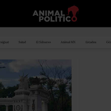
sigual
Salud
El Sabueso
Animal MX
Estados
Gén