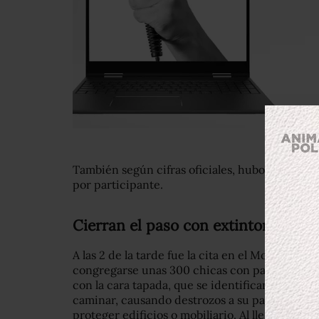
También según cifras oficiales, hubo 600 manife
por participante.
Cierran el paso con extintores
A las 2 de la tarde fue la cita en el Monumento
congregarse unas 300 chicas con pañuelos verd
con la cara tapada, que se identifican como B
caminar, causando destrozos a su paso, ante lo
proteger edificios o mobiliario. Al llegar al Cab