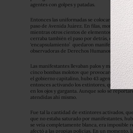
agentes con golpes y patadas.
Entonces las uniformadas se colocaron antes d
paso de Avenida Juárez. En filas, montaron su
mientras otros cientos de elementos cubrían am
cerraba también el paso por detrás, en la call
‘encapsulamiento’ quedaron manifestantes, en
observadoras de Derechos Humanos que formar
Las manifestantes llevaban palos y martillos, t
cinco bombas molotov que provocaron quemadur
el gobierno capitalino, hubo 43 agentes herid
entonces activando los extintores, que además 
en los ojos y garganta. Aunque solo se reporta
atendidas ahí mismo.
Fue tal la cantidad de extintores activados, qu
que no estaba saturado por manifestantes, hu
se veía completamente blanca, era imposible res
afectó a las propias policías. En un momento, 