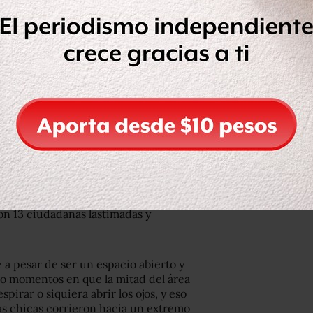
el cruce con Balderas para cerrar el
s escudos para no dejar ningún hueco,
bos lados de la calle, y otro grupo
e de Humboldt. Dentro de ese
capuchadas, periodistas y
on escuetas vallas de paz.
iraron algunos petardos y alrededor de
as a algunas de las policías. Según
as. Las policías empezaron a responder
de apagar el fuego, causan irritación
ron 13 ciudadanas lastimadas y
e a pesar de ser un espacio abierto y
bo momentos en que la mitad del área
pirar o siquiera abrir los ojos, y eso
las chicas corrieron hacia un extremo