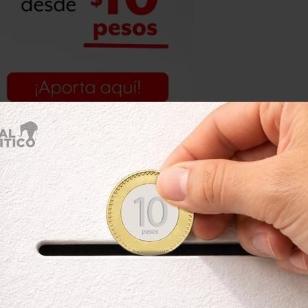
stantes, es decir, casi tres agentes
 a la Revolución, donde llegaron a
es, la mayoría vestidas de negro y
loque Negro. A las 2:40 empezaron a
s que policías formaron vallas para
allito, ya habían sido agredidas dos