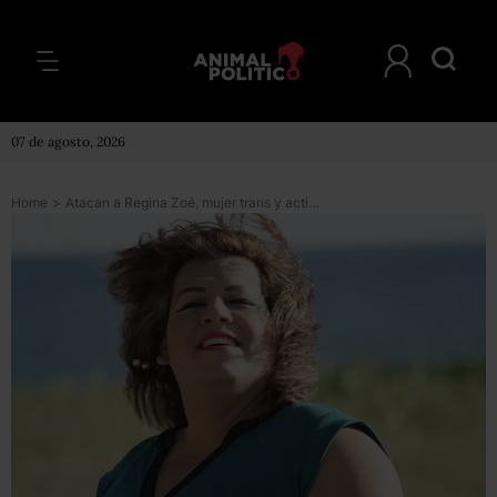
07 de agosto, 2026
Home
>
Atacan a Regina Zoé, mujer trans y activista en Colima; su estado de salud es delicado