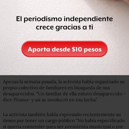
por los derechos de la comunidad LGBTI y de otras
luchas. Ha participado en la organización de la marcha
LGBTI y en muchas manifestaciones culturales, como
exposiciones fotográficas y documentales, cuenta su
amigo y compañero de activismo.
Además de participar desde 2016 en el Colectivo
Inclusión que promueve los derechos de la diversidad
sexual, Regina también se ha sumado a la lucha en favor
de los derechos de las mujeres y en la de las familias que
buscan a sus desaparecidos.
Apenas la semana pasada, la activista había organizado su
propio colectivo de familiares en búsqueda de sus
desaparecidos. “Un familiar de ella estuvo desaparecido –
dice Pizano- y así se involucró en esa lucha”.
La activista también había expresado recientemente su
deseo por tener un cargo público “No había especificado
si quería contender para ser presidenta municipal o por