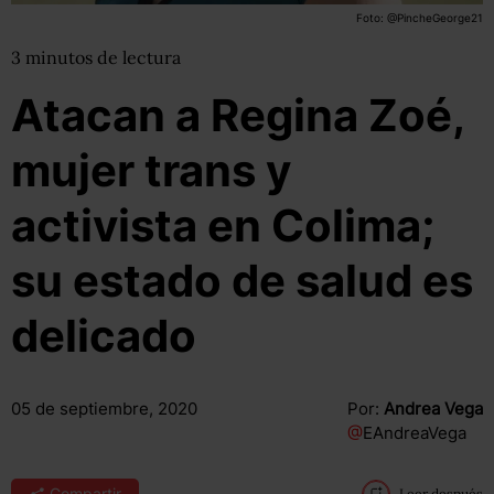
Foto: @PincheGeorge21
3
minutos
de lectura
Atacan a Regina Zoé,
mujer trans y
activista en Colima;
su estado de salud es
delicado
05 de septiembre, 2020
Por:
Andrea Vega
@
EAndreaVega
Compartir
Leer después