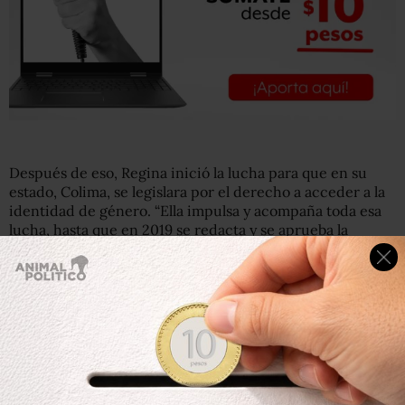
Después de eso, Regina inició la lucha para que en su
estado, Colima, se legislara por el derecho a acceder a la
identidad de género. “Ella impulsa y acompaña toda esa
lucha, hasta que en 2019 se redacta y se aprueba la
iniciativa para lograr garantizar ese derecho”, señala
Pizano.
Fue el 13 de mayo cuando se reformó el Código Civil
estatal para que las personas transgénero pudieran
cambiar su acta de nacimiento.
Regina es una figura muy visible y destacada en la lucha