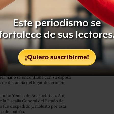
e hace al menos 15 años que se
 Castelán. De hecho, en 2004
ibro “La Sosa nostra: porrismo y
nciaba la figura del antiguo rector.
 del autor que todavía no tiene
efinitivamente una ejecución,
bre él. Todo indica que fue
 RM, hermano del acusado que sigue en
, ya que no pueden demostrarlo. Lo
u hermano se encontraba con su esposa
 de distancia del lugar del crimen.
 rancho Yemila de Acaxochitlán. Ahí
 la Fiscalía General del Estado de
o fue despedido y, molesto por esta
jo del patrón.