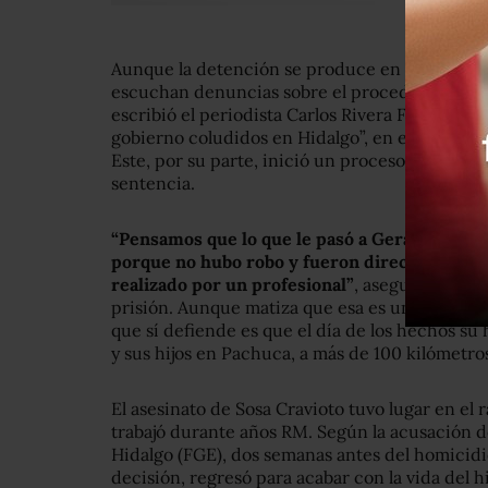
Aunque la detención se produce en 2020, desd
escuchan denuncias sobre el proceder de Sosa
escribió el periodista Carlos Rivera Flores el l
gobierno coludidos en Hidalgo”, en el que denu
Este, por su parte, inició un proceso en contra
sentencia.
“Pensamos que lo que le pasó a Gerardo fue d
porque no hubo robo y fueron directamente so
realizado por un profesional”
, asegura Erick
prisión. Aunque matiza que esa es una opinión
que sí defiende es que el día de los hechos s
y sus hijos en Pachuca, a más de 100 kilómetros
El asesinato de Sosa Cravioto tuvo lugar en el
trabajó durante años RM. Según la acusación de
Hidalgo (FGE), dos semanas antes del homicidi
decisión, regresó para acabar con la vida del hi