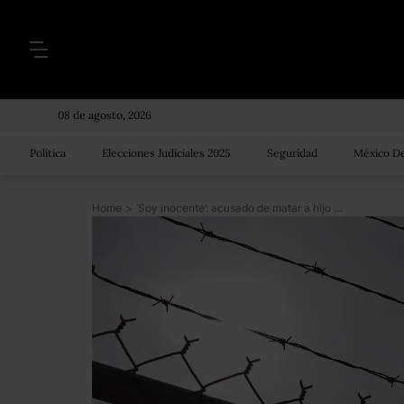
08 de agosto, 2026
Política
Elecciones Judiciales 2025
Seguridad
México De
Home
>
‘Soy inocente’: acusado de matar a hijo de exrector de universidad de Hidalgo denuncia montaje