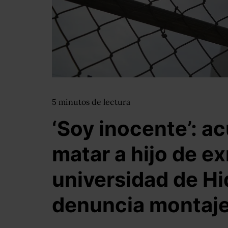
5
minutos
de lectura
‘Soy inocente’: a
matar a hijo de ex
universidad de Hi
denuncia montaj