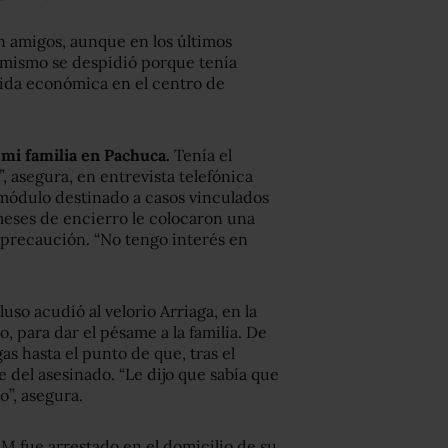
n amigos, aunque en los últimos
l mismo se despidió porque tenía
ida económica en el centro de
mi familia en Pachuca.
Tenía el
, asegura, en entrevista telefónica
 módulo destinado a casos vinculados
meses de encierro le colocaron una
precaución. “No tengo interés en
uso acudió al velorio Arriaga, en la
o, para dar el pésame a la familia. De
s hasta el punto de que, tras el
e del asesinado. “Le dijo que sabía que
o”, asegura.
M fue arrestado en el domicilio de su