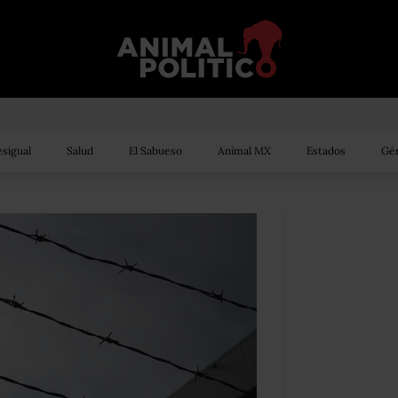
sigual
Salud
El Sabueso
Animal MX
Estados
Gén