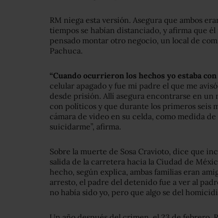
RM niega esta versión. Asegura que ambos era
tiempos se habían distanciado, y afirma que é
pensado montar otro negocio, un local de com
Pachuca.
“Cuando ocurrieron los hechos yo estaba con 
celular apagado y fue mi padre el que me avisó”
desde prisión. Allí asegura encontrarse en un
con políticos y que durante los primeros seis 
cámara de video en su celda, como medida de 
suicidarme”, afirma.
Sobre la muerte de Sosa Cravioto, dice que incl
salida de la carretera hacia la Ciudad de Méxic
hecho, según explica, ambas familias eran amiga
arresto, el padre del detenido fue a ver al padr
no había sido yo, pero que algo se del homicidi
Un año después del crimen, el 23 de febrero, R