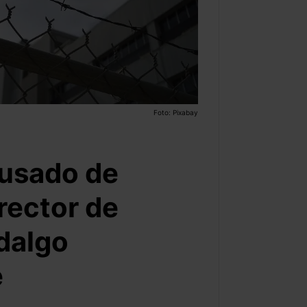
Foto: Pixabay
cusado de
rector de
dalgo
e