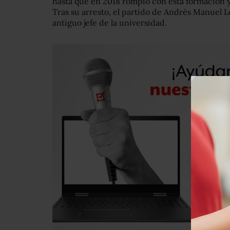
hasta que en 2018 rompió con esta formación 
Tras su arresto, el partido de Andrés Manuel 
antiguo jefe de la universidad.