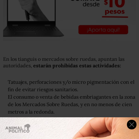
En los tianguis o mercados sobre ruedas, apuntan las
autoridades,
estarán prohibidas estas actividades:
Tatuajes, perforaciones y/o micro pigmentación con el
fin de evitar riesgos sanitarios.
El consumo o venta de bebidas embriagantes en la zona
de los Mercados Sobre Ruedas, y en no menos de cien
metros a la redonda.
Venta de cigarros sueltos, medicamentos, teléfonos
celulares, pirotecnia y globos de cantoya, así como de
réplicas de armas de fuego, armas blancas y uniformes