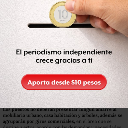
oficiales de los cuerpos de Seguridad Pública, Defensa
Civil y Nacional en México.
La venta o renta de pornografía de cualquier tipo.
La venta y explotación de animales.
“En caso de venta de ropa usada de paca se deberá
contar con el documento de importación, el cual
acreditará el cumplimiento de sanidad y su lícita
adquisición”, informó el gobierno capitalino.
“Queda estrictamente prohibido ocupar algún espacio
dentro de las ubicaciones de la ruta correspondiente
para comercializar cualquier producto, mercancía o
servicio a toda persona que no cuente con el Registro
para operar como Oferente en el Sistema de Mercados
Sobre Ruedas.
Los puestos no deberán presentar ningún amarre al
mobiliario urbano, casa habitación y árboles,
además se
agruparán por giros comerciales,
en el área que se
destine a estos, acorde con las demandas y necesidades