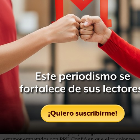
“El presidente de la República Andrés Manuel López
Obrador expresó su respeto al Poder Legislativo, dio una
opinión porque se apegue a la legalidad”.
Daremos la batalla
El petista Gerardo Fernández Noroña aseguró en
conferencia que su partido dará la batalla porque “es
moralmente inviable que el PRI presida la Mesa
Directiva”.
Aseguró que el PT colaboró con Morena para que tuviera
mayoría y presidiera la Junta de Coordinación Política y
la Mesa Directiva el primer año de la legislatura.
Entérate:
AMLO pide al PT ‘dejar de maniobrar’ para
conseguir la presidencia de San Lázaro
“En este momento nosotros por proteger a Morena
estamos empatados con PRI”. Confió en que el tricolor no