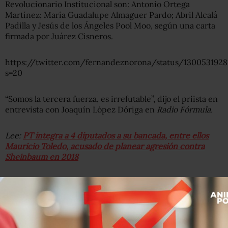
Revolucionario Institucional son: Antonio Ortega
Martínez; María Guadalupe Almaguer Pardo; Abril Alcalá
Padilla y Jesús de los Ángeles Pool Moo, según una carta
firmada por Juárez Cisneros.
https://twitter.com/fernandeznorona/status/1300531928
s=20
“Somos la tercera fuerza, es irrefutable”, dijo el priista en
entrevista con Joaquín López Dóriga en
Radio Fórmula.
Lee:
PT integra a 4 diputados a su bancada, entre ellos
Mauricio Toledo, acusado de planear agresión contra
Sheinbaum en 2018
El coordinador de los priistas agradeció al presidente
Andrés Manuel López Obrador estar a favor de cumplir el
reglamento de la Cámara baja.