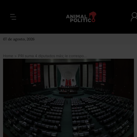
07 de agosto, 2026
Home
>
PRI suma 4 diputados más; le corresponde proponer planilla para renovar Mesa Directiva, dice Mario Delgado