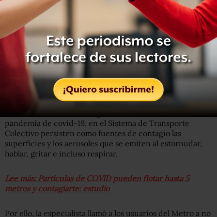
Para el estudio fueron escogidas 24 de las 195 estaciones
con que cuentan las 12 líneas del Metro, incluidas las de
mayor afluencia, así como terminales y correspondencias
de las más concurridas en hora pico.
De acuerdo con la investigadora, en el contexto de la
pandemia de covid-19, en el Sistema de Transporte
Colectivo persisten como fuentes de contagio las
superficies y los aerosoles que se emiten al estornudar,
hablar, gritar e incluso respirar.
Lee más: Partículas de COVID pueden flotar hasta 5
metros y contagiarte: estudio
Por ello, la especialista llamó a los usuarios del Metro a no