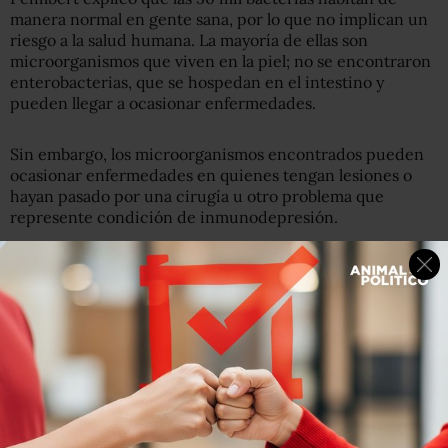
manera normal en gente sana, por lo que no implican un
riesgo a la salud humana. La mayoría de ellas son
microorganismos que viven en la piel; no se encontraron
enterobacterias, que se hospedan en el intestino y
pueden llegar a ocasionar enfermedades.
Sin embargo, los microorganismos encontrados pueden
ocasionar enfermedades en quienes tengan lesiones o
hayan pasado por una cirugía u otro problema que
represente condición de inmunodepresión.