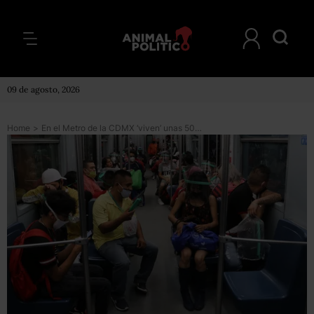
09 de agosto, 2026
Home
>
En el Metro de la CDMX ‘viven’ unas 50 mil bacterias, además del COVID