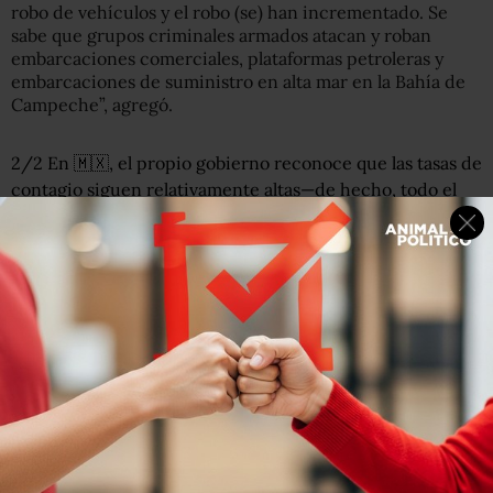
robo de vehículos y el robo (se) han incrementado. Se
sabe que grupos criminales armados atacan y roban
embarcaciones comerciales, plataformas petroleras y
embarcaciones de suministro en alta mar en la Bahía de
Campeche”, agregó.
2/2 En 🇲🇽, el propio gobierno reconoce que las tasas de
contagio siguen relativamente altas—de hecho, todo el
país está en semáforo rojo o naranja. Por ahora entonces
🇲🇽 (como mucho del mundo) se queda a Nivel 4. La
advertencia se revisará de manera contínua durante la
pandemia.
— Embajador Ken Salazar (@USAmbMex)
August 7, 2020