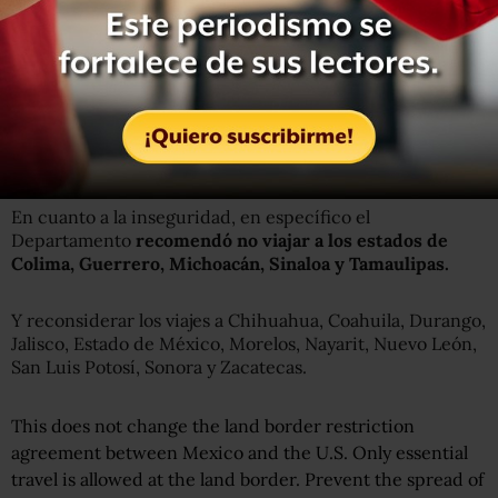
En cuanto a la inseguridad, en específico el
Departamento
recomendó no viajar a los estados de
Colima, Guerrero, Michoacán, Sinaloa y Tamaulipas.
Y reconsiderar los viajes a Chihuahua, Coahuila, Durango,
Jalisco, Estado de México, Morelos, Nayarit, Nuevo León,
San Luis Potosí, Sonora y Zacatecas.
This does not change the land border restriction
agreement between Mexico and the U.S. Only essential
travel is allowed at the land border. Prevent the spread of