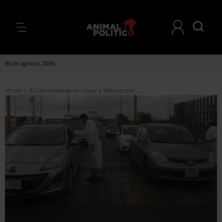
10 de agosto, 2026
Home
>
EU recomienda no viajar a México por COVID y violencia