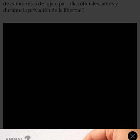
de camionetas de lujo o patrullas oficiales, antes y
durante la privación de la libertad”.