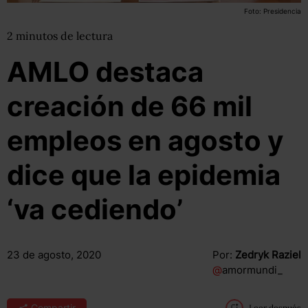
Foto: Presidencia
2
minutos
de lectura
AMLO destaca
creación de 66 mil
empleos en agosto y
dice que la epidemia
‘va cediendo’
23 de agosto, 2020
Por:
Zedryk Raziel
@
amormundi_
Compartir
Leer después