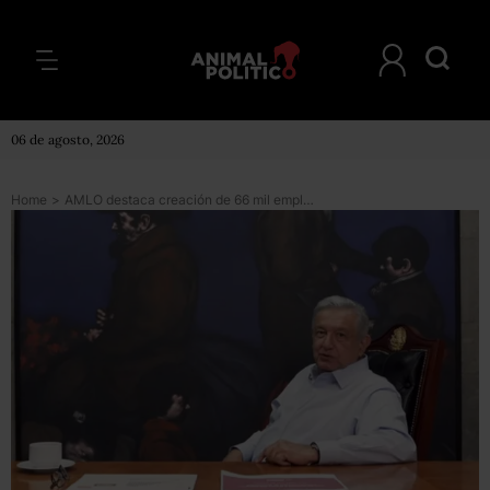
06 de agosto, 2026
Home
>
AMLO destaca creación de 66 mil empleos en agosto y dice que la epidemia ‘va cediendo’