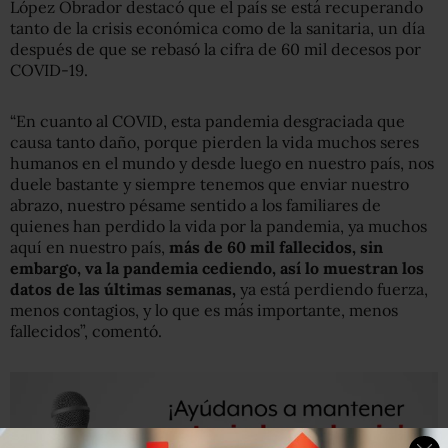
López Obrador destacó que el país se está recuperando
tanto de la crisis económica como de la sanitaria, un día
después de que se rebasó la cifra de 60 mil decesos por
COVID-19.
“En cuanto al COVID, esta pandemia desgraciada que
causa tanto daño, porque pierden la vida muchos seres
humanos en el mundo y desde luego en nuestro país, nos
duele bastante y siempre tenemos que enviar nuestro
abrazo, nuestro pésame sentido a los familiares de
quienes han perdido la vida por la pandemia, ya muchos
aquí en nuestro país,
más de 60 mil fallecidos, sin
embargo, va la pandemia cediendo, así lo muestran los
datos de las últimas semanas,
ya está perdiendo fuerza,
menos contagios, y lo que es más importante, menos
fallecidos”, comentó.