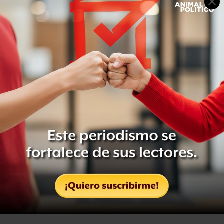
Tras informar que hay disponibilidad de camas para
pacientes con COVID-19, el presidente repasó cifras de
recuperación económica.
Dijo que la semana cerró con una apreciación del peso
respecto del dólar (21.97 pesos), y añadió que el precio
del crudo ha subido a 40 dólares por barril. Agregó que
no ha caído la recaudación de impuestos a pesar de la
pandemia.