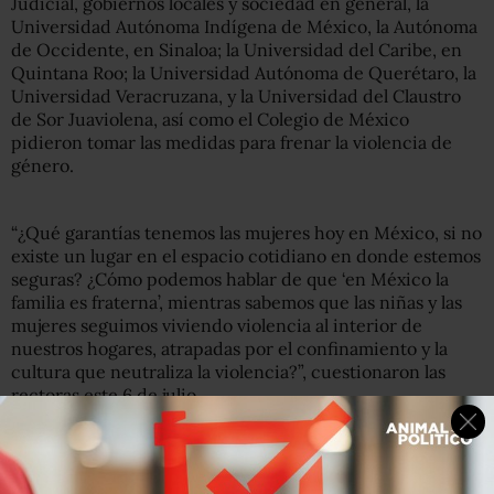
Judicial, gobiernos locales y sociedad en general, la
Universidad Autónoma Indígena de México, la Autónoma
de Occidente, en Sinaloa; la Universidad del Caribe, en
Quintana Roo; la Universidad Autónoma de Querétaro, la
Universidad Veracruzana, y la Universidad del Claustro
de Sor Juaviolena, así como el Colegio de México
pidieron tomar las medidas para frenar la violencia de
género.
“¿Qué garantías tenemos las mujeres hoy en México, si no
existe un lugar en el espacio cotidiano en donde estemos
seguras? ¿Cómo podemos hablar de que ‘en México la
familia es fraterna’, mientras sabemos que las niñas y las
mujeres seguimos viviendo violencia al interior de
nuestros hogares, atrapadas por el confinamiento y la
cultura que neutraliza la violencia?”, cuestionaron las
rectoras este 6 de julio.