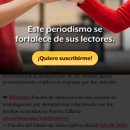
Este lunes 27 de julio, una persona se presentó ante la
Fiscalía Especializada en Personas Desaparecidas, quien
dijo ser residente de Guanajuato, y presentó una
denuncia por la desaparición de un familiar, quien
presuntamente viajaba con el grupo que fue atacado.
📢
#Boletín
| Fiscalía de Jalisco inició una carpeta de
investigación por desaparición relacionada con los
hechos ocurridos en Puerto Vallarta
pic.twitter.com/kmG9vaWerg
— Fiscalía del Estado de Jalisco (@FiscaliaJal)
July 28, 2020