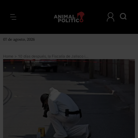
07 de agosto, 2026
Home
>
10 días después, la Fiscalía de Jalisco investiga desaparición de 4 turistas en Puerto Vallarta