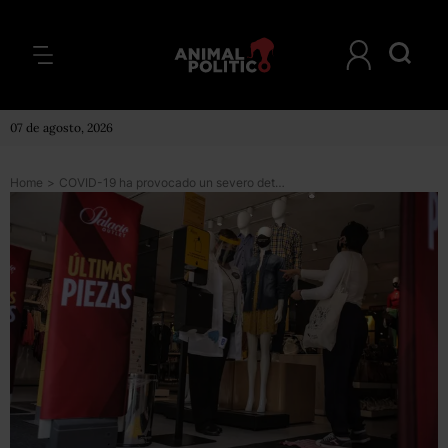
07 de agosto, 2026
Home
>
COVID-19 ha provocado un severo deterioro a la economía; reaperturas no disminuyen incertidumbre: Banxico