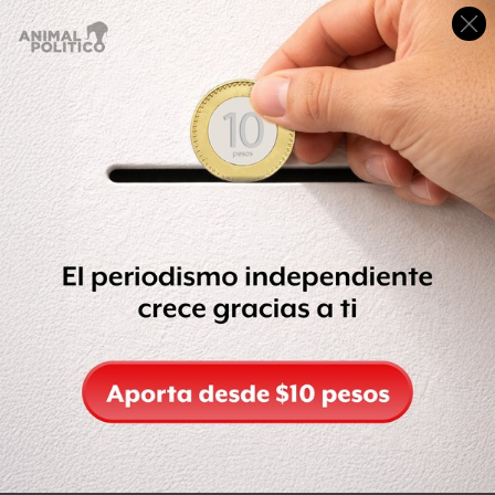
Uno de los integrantes destacó que las estimaciones
sobre la fecha en que la crisis sanitaria llegará a su punto
máximo en México se han venido postergando, lo que
combinado con la experiencia de otros países sugiere el
riesgo de nuevos brotes.
Te puede interesar: ‘La generación del confinamiento’:
COVID dejó a uno de cada seis jóvenes en el mundo sin
trabajo: OIT