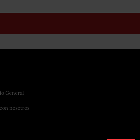
io General
con nosotros