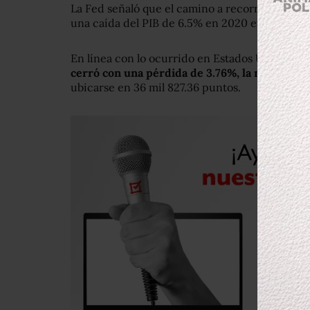
La Fed señaló que el camino a recorrer antes 
una caída del PIB de 6.5% en 2020 en Estados
En línea con lo ocurrido en Estados Unidos,
la
cerró con una pérdida de 3.76%, la más ampli
ubicarse en 36 mil 827.36 puntos.