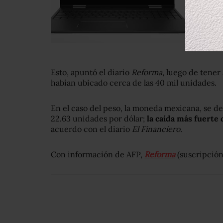
Esto, apuntó el diario
Reforma
, luego de tener 
habían ubicado cerca de las 40 mil unidades.
En el caso del peso, la moneda mexicana, se d
22.63 unidades por dólar;
la caída más fuerte 
acuerdo con el diario
El Financiero.
Con información de AFP,
Reforma
(suscripción