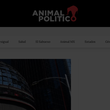
sigual
Salud
El Sabueso
Animal MX
Estados
Gén