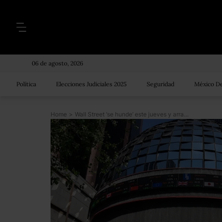
06 de agosto, 2026
Política
Elecciones Judiciales 2025
Seguridad
México De
Home
>
Wall Street ‘se hunde’ este jueves y arrastra a la Bolsa Mexicana; valor del peso cae 4%