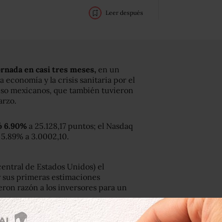
Leer después
ornada en casi tres meses,
en un
economía y la crisis sanitaria por el
peso mexicanos, que también tuvieron
arzo.
ó 6.90%
a 25.128,17 puntos; el Nasdaq
 5.89% a 3.0002,10.
central de Estados Unidos) el
y sus primeras estimaciones
eron razón a los inversores para un