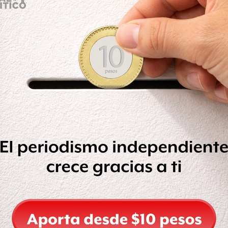
de una recuperación será largo y prevé
 Unidos.
 Bolsa Mexicana de Valores (BMV)
a desde el pasado 30 de marzo,
para