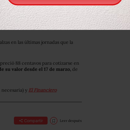
alzas en las últimas jornadas que la
epreció 88 centavos para cotizarse en
de su valor desde el 17 de marzo,
de
 necesaria) y
El Financiero
Compartir
Leer después