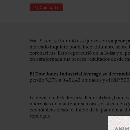
Compartir
Wall Street se hundió este jueves en
su peor j
mercado inquieto por la incertidumbre sobre la 
coronavirus. Esto repercutió en la Bolsa y el 
en esta jornada sus peores resultados desde m
El Dow Jones Industrial Average se derrumb
perdió 5.27% a 9.492,43 unidades y el S&P 500
La decisión de la Reserva Federal (Fed, banco 
miércoles de mantener sus tasas casi en cero 
económicas desde el inicio de la pandemia, di
repliegue.