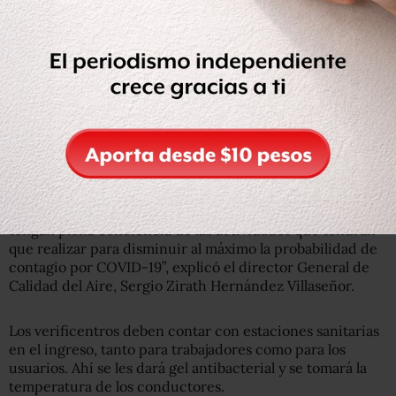
que estuvieron abiertos” y los que no verificaron cuando
les correspondía.
Los verificentros cerraron el pasado 25 de marzo por la
contingencia del COVID-19.
El personal de los Centros de Verificación debe tomar y
aprobar un curso a través de la página del IMSS, previa
reapertura.
“Con lo cual tendremos certeza de que las personas
tengan plena conciencia de las actividades que tendrán
que realizar para disminuir al máximo la probabilidad de
contagio por COVID-19”, explicó el director General de
Calidad del Aire, Sergio Zirath Hernández Villaseñor.
Los verificentros deben contar con estaciones sanitarias
en el ingreso, tanto para trabajadores como para los
usuarios. Ahí se les dará gel antibacterial y se tomará la
temperatura de los conductores.