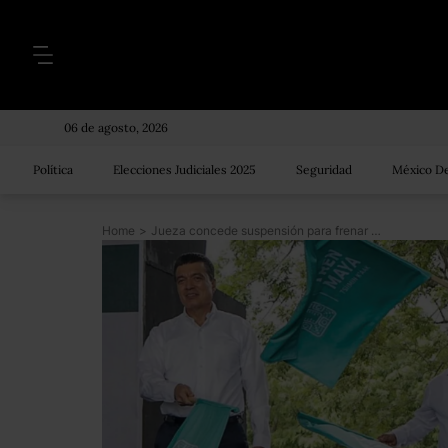
06 de agosto, 2026
Política
Elecciones Judiciales 2025
Seguridad
México De
Home
>
Jueza concede suspensión para frenar obras de Tren Maya por riesgo del COVID