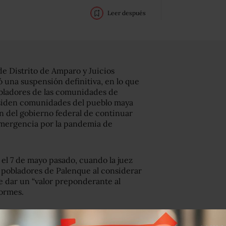
Leer después
de Distrito de Amparo y Juicios
 una suspensión definitiva, en lo que
obladores de las comunidades de
esiden comunidades del pueblo maya
n del gobierno federal de continuar
 emergencia por la pandemia de
 el 7 de mayo pasado, cuando la juez
s pobladores de Palenque al considerar
 dar un “valor preponderante al
formes.
onatur planea derribar miles de