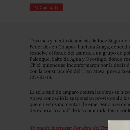
Compartir
Tras mes y medio de análisis, la Juez Segundo 
Federales en Chiapas, Luciana Anaya, concedió
resuelve el fondo del asunto, a un grupo de p
Palenque, Salto de Agua y Ocosingo, donde r
Ch’ol, quienes se inconformaron por la decisió
con la construcción del Tren Maya, pese a la
COVID-19.
La solicitud de amparo contra las obras se hizo
Anaya concedió la suspensión provisional a lo
que en estos momentos de emergencia se debe
derecho a la salud” de las comunidades incon
Te puede interesar: Por obra del Tren Maya, F