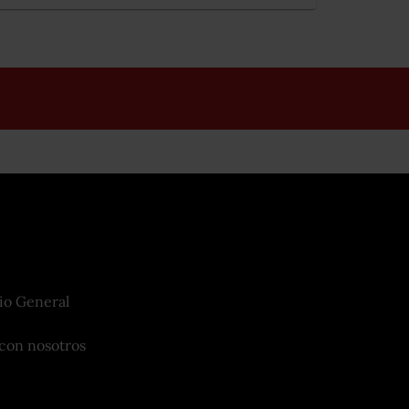
io General
con nosotros