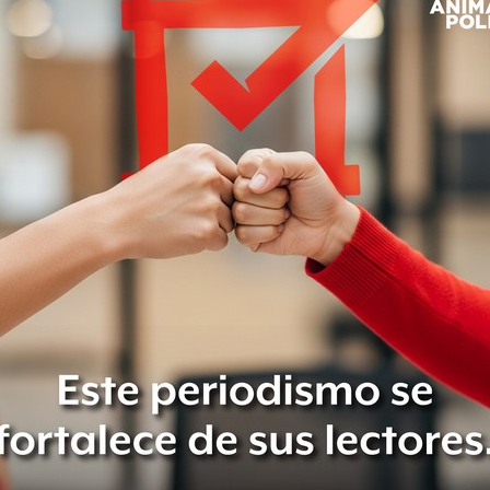
jos que conlleva el Tren Maya
 que debe realizar un grupo
ismas requerirán diversos servicios
o cual conllevará un aumento de
eslindó a la Secretaría de Salud
la concedió contra “los actos
s Mexicanos y Director General del