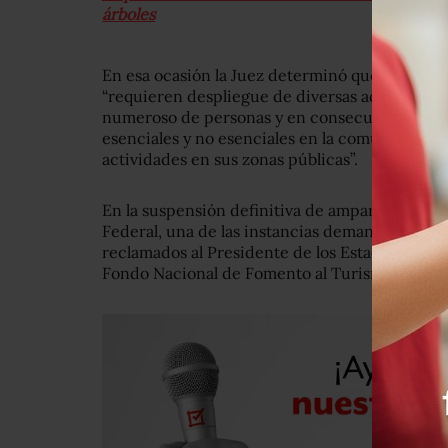
árboles
En esa ocasión la Juez determinó que los traba
“requieren despliegue de diversas actividades
numeroso de personas y en consecuencia las m
esenciales y no esenciales en la comunidad, l
actividades en sus zonas públicas”.
En la suspensión definitiva de amparo la Juez d
Federal, una de las instancias demandas, pero 
reclamados al Presidente de los Estados Unido
Fondo Nacional de Fomento al Turismo”.