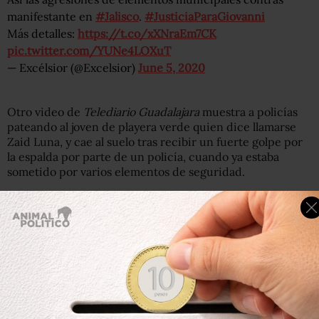
manifestante en
#Jalisco
.
#JusticiaParaGiovanni
Más detalles:
https://t.co/xXNraEm7CK
pic.twitter.com/YUNe4LOXuT
— Excélsior (@Excelsior)
June 5, 2020
Otro video de
Telediario Guadalajara
muestra a policías
pateando al joven de playera verde quien dice llamarse
Zaid Luna, y cae al suelo tras recibir un fuerte golpe por
la espalda por parte de un policía, cuando ya estaba
sometido por varios elementos de seguridad.
#AlMomento
Policías detienen a manifestantes durante la protesta por
el asesinato
#GiovanniLopez
.
@Hugo_Ornelas
pic.twitter.com/L9nSn9uRdo
— Telediario Guadalajara (@TelediarioGDL)
June 5, 2020