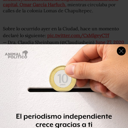
capital, Omar García Harfuch,
mientras circulaba por
calles de la colonia Lomas de Chapultepec.
Sobre lo ocurrido ayer en la Ciudad, hace un momento
declaré lo siguiente:
pic.twitter.com/CxMlgeyCTf
— Dra. Claudia Sheinbaum (@Claudiashein)
June 27, 2020