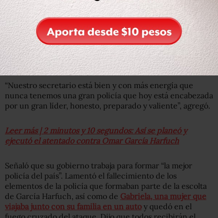
Destacó la coordinación con la Fiscalía capitalina gracias
a la que se realizaron estas detenciones y cateos
relacionados con los autores materiales e intelectuales de
este atentado.
“Nuestro secretario está bien y con más energía que
nunca tenemos una gran policía que hoy está encabezada
por un gran líder, honesto, preparado y valiente”, agregó.
Leer más | 2 minutos y 10 segundos: Así se planeó y
ejecutó el atentado contra Omar García Harfuch
Señaló que su gobierno trabaja para formar “la mejor
policía del país”. Lamentó el fallecimiento de los
elementos de la policía que formaban parte de la escolta
de García Harfuch, así como de
Gabriela, una mujer que
viajaba junto con su familia en un auto
y quedó en el
fuego cruzado del ataque. Dijo que todos recibirán el