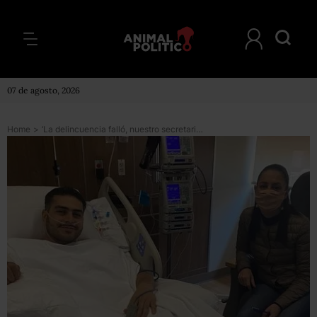
07 de agosto, 2026
Home
>
‘La delincuencia falló, nuestro secretario está bien’, dice Sheinbaum sobre atentado contra García Harfuch