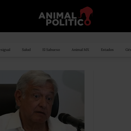
sigual
Salud
El Sabueso
Animal MX
Estados
Gén