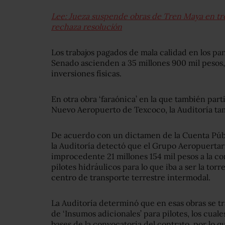
Lee: Jueza suspende obras de Tren Maya en tr
rechaza resolución
Los trabajos pagados de mala calidad en los pa
Senado ascienden a 35 millones 900 mil pesos,
inversiones físicas.
En otra obra ‘faraónica’ en la que también part
Nuevo Aeropuerto de Texcoco, la Auditoría tam
De acuerdo con un dictamen de la Cuenta Públ
la Auditoría detectó que el Grupo Aeropuert
improcedente 21 millones 154 mil pesos a la co
pilotes hidráulicos para lo que iba a ser la torre
centro de transporte terrestre intermodal.
La Auditoría determinó que en esas obras se tr
de ‘Insumos adicionales’ para pilotes, los cuale
bases de la convocatoria del contrato, por lo q