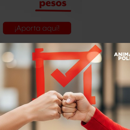
 Ingeniería e Instalaciones ha
uaria Integral (API) de Salina Cruz
strucción de un rompeolas.
fraestructura Marítima y Portuaria
13 mil 251 pesos.
de 2 mil millones
Ingeniería e Instalaciones fue la obra
en paseo de la Reforma de la Ciudad de