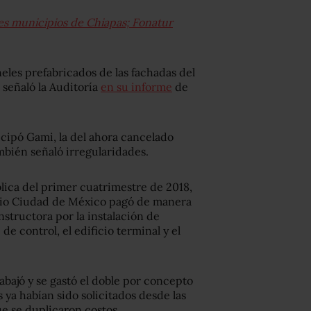
es municipios de Chiapas; Fonatur
neles prefabricados de las fachadas del
 señaló la Auditoría
en su informe
de
icipó Gami, la del ahora cancelado
bién señaló irregularidades.
ica del primer cuatrimestre de 2018,
ario Ciudad de México pagó de manera
nstructora por la instalación de
 de control, el edificio terminal y el
abajó y se gastó el doble por concepto
s ya habían sido solicitados desde las
ue se duplicaron costos.