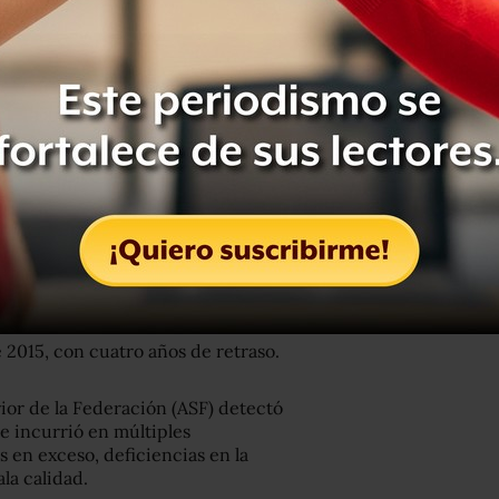
 presupuesto de 1 mil 699 millones de
 conocer que, de acuerdo con el
alta, el monto total del gasto ejercido
l 032 millones de pesos; hasta 2 mil
 la obra con una propuesta económica
 Político publicó una nota
en la que la
enado le había prohibido hablar sobre
ón de la nueva sede.
2015, con cuatro años de retraso.
rior de la Federación (ASF) detectó
e incurrió en múltiples
 en exceso, deficiencias en la
ala calidad.