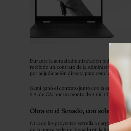
Durante la actual administración federal, Gami
recibido un contrato de la Administración Port
por adjudicación directa para concluir la con
Gami ganó el contrato junto con la empresa In
S.A. de C.V. por un monto de 4 mil 147 millones 
Obra en el Senado, con sobrecosto 
Otra de los proyectos estrella a cargo de Gami 
de la nueva sede del Senado de la República, 