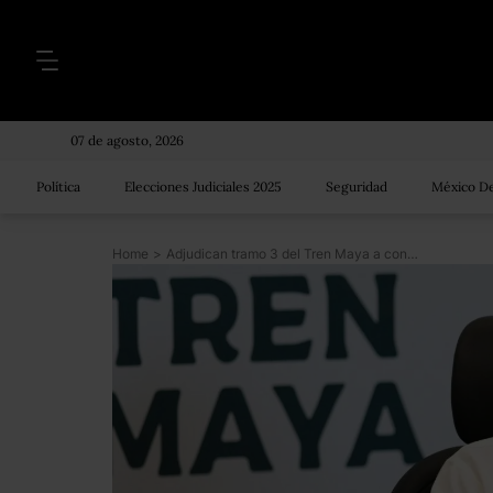
07 de agosto, 2026
Política
Elecciones Judiciales 2025
Seguridad
México De
Home
>
Adjudican tramo 3 del Tren Maya a constructora de segundos pisos de AMLO