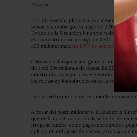
México.
Esta obra estaba planeada inicialmente con un
pesos. Sin embargo, en mayo de 2013, se dio a
Estado de la Situación Financiera de la Cámara 
en la construcción a cargo de GAMI fue de 4 mi
333 millones más,
un 137% de sobrecosto.
Cabe recordar que Gami ganó la licitación de
de 1 mil 699 millones de pesos. En 2010,
Animal
constructora aseguró en ese entonces que el S
los retrasos y los sobrecostos en la construcci
La obra se terminó completamente en mayo de 
A pesar del gasto millonario, la Auditoría Supe
que en la construcción de la sede del Senado s
irregularidades, como pagos anticipados, pagos
aplicación del ajuste de costos, y trabajos de m