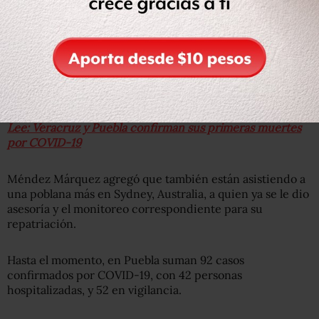
El secretario de gobierno, David Méndez Márquez,
señaló que en medios de comunicación y redes sociales
se habla de más fallecimientos, pero será hasta que lo
confirmen con las familias y con el cónsul de México en
NY, que ellos lo harán oficial.
Lee: Veracruz y Puebla confirman sus primeras muertes
por COVID-19
Méndez Márquez agregó que también están asistiendo a
una poblana más en Sydney, Australia, a quien ya se le dio
asesoría y el monitoreo correspondiente para su
repatriación.
Hasta el momento, en Puebla suman 92 casos
confirmados por COVID-19, con 42 personas
hospitalizadas, y 52 en vigilancia.