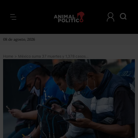
08 de agosto, 2026
Home
>
México suma 37 muertes y 1,378 casos de COVID-19; se ha recuperado 46% de personas con contagios: Salud