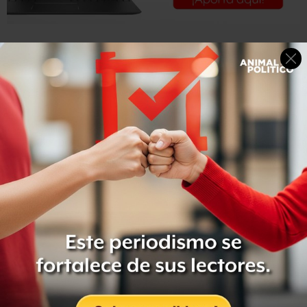
Tasa de contagios de COVID-19 por entidad
Hasta ahora,
12 mil personas
han sido estudiadas en
México para verificar si tienen o no coronavirus COVID-
19.
De acuerdo con la Secretaría de Salud, la población entre
los 30 y los 44 años son quienes tienen la mayor
afectación, en los casos confirmados dentro del país.
Leer más: UNAM detecta 7 casos de COVID-19; abrirá
centro de diagnóstico en Morelos