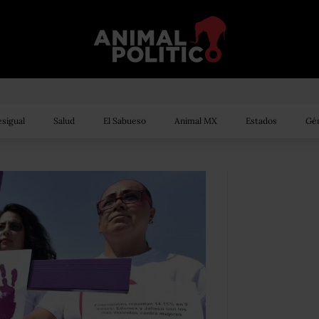
sigual
Salud
El Sabueso
Animal MX
Estados
Gén