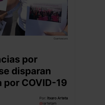
Cuartoscuro
cias por
 se disparan
a por COVID-19
Por:
Itxaro Arteta
@
iartetam