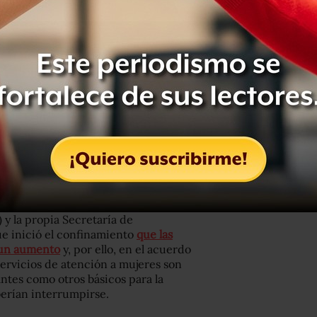
bién los datos de carpetas de
que por el delito de violencia familiar
% más que en febrero
. Y por el delito
 más que un mes antes y
45% más
que
inicida de la niña Ana Paola
an con una denuncia formal
ientación, por lo que
reflejan más
omo denuncias.
) y la propia Secretaría de
e inició el confinamiento
que las
n un aumento
y, por ello, en el acuerdo
servicios de atención a mujeres son
ntes como otros básicos para la
berían interrumpirse.