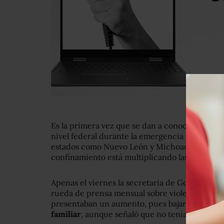
Es la primera vez que se dan a conocer cifras 
nivel federal durante la emergencia sanitaria,
estados como Nuevo León y Michoacán habían 
confinamiento está multiplicando las agresione
Apenas el viernes la secretaria de Gobernació
rueda de prensa mensual sobre violencia de gé
presentaban un aumento, pues bajaron de 91 a 
familiar
, aunque señaló que no tenía cifras pa