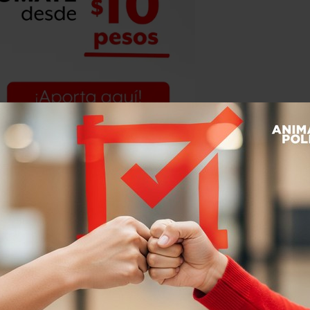
del aumento de estos incidentes a
ya que tan solo la Ciudad de México
y
adelantado datos de cómo el
s contra las mujeres.
n, Olga Sánchez Cordero, dijo en su
nero que los feminicidios no
76 en un mes, pero sí la
violencia
ra conocer el tamaño del problema.