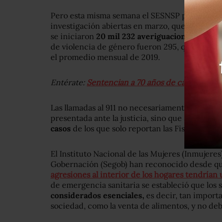
Pero esta misma semana el SESNSP publicó tam
investigación abiertas en marzo, que revelaron 
se iniciaron
20 mil 232 averiguaciones, un 14
de violencia de género fueron 295, que es 8%
el promedio mensual de 2019.
Entérate:
Sentencian a 70 años de cárcel al fem
Las llamadas al 911 no necesariamente termin
presentada ante la justicia, sino que son de or
casos
de los que solo reportan las Fiscalías c
El Instituto Nacional de las Mujeres (Inmujeres
Gobernación (Segob) han reconocido desde qu
agresiones al interior de los hogares tendría
de emergencia sanitaria se estableció que los 
considerados esenciales,
es decir, tan importa
sociedad, como la venta de alimentos, y no de