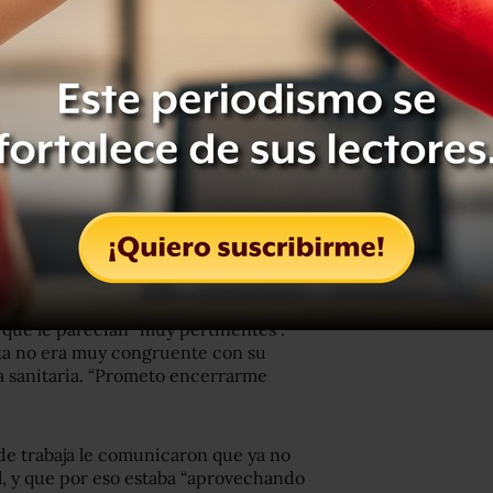
s, que caminaba de la mano con su
Sheinbaum”, admitieron por su parte
 si conocían las
medidas anunciadas
a gente se quede en casa.
 autos y personas a pesar del llamado
México. Foto: Carlo Echegoyen.
 caminaba con un helado en la mano
stres”, comentó que sí conocía las
que le parecían “muy pertinentes”.
ta no era muy congruente con su
ia sanitaria. “Prometo encerrarme
nde trabaja le comunicaron que ya no
il, y que por eso estaba “aprovechando