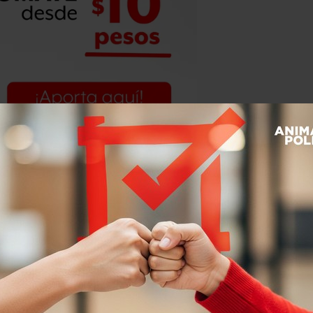
o de la ciudad a pesar del llamado del
to: Carlo Echegoyen.
 aseguraba Víctor Martínez, un
n una larga fila para acceder a una
ché un rato para salir a dar un paseo”,