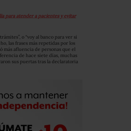
lia para atender a pacientes y evitar
rámites”, o “voy al banco para ver si
o, las frases más repetidas por los
ró más afluencia de personas que el
iferencia de hace siete días, muchas
raron sus puertas tras la declaratoria