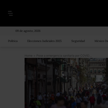
09 de agosto, 2026
Política
Elecciones Judiciales 2025
Seguridad
México De
Home
>
Pese a emergencia sanitaria por COVID-19, el centro de la capital se resiste a encerrarse en casa