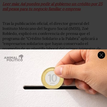
Leer más: Así puedes pedir al gobierno un crédito por 25
mil pesos para tu negocio familiar o empresa
Tras la publicación oficial, el director general del
Instituto Mexicano del Seguro Social (IMSS), Zoé
Robledo, explicó en conferencia de prensa que el
programa de “Crédito Solidario a la Palabra” aplicará a
“empresarios solidarios que hayan conservado el
promedio de su plantilla laboral del primer trimestre de
2020”.
De acuerdo con el funcionario, hasta el primer corte de
este programa,
27 mil 674 microempresarios
ya pueden
solicitar su apoyo.