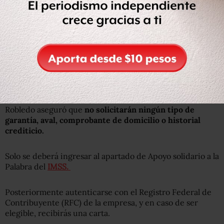
Robledo aseguró que
no solicitarán ningún tipo de
garantía, aval, comprobante de domicilio o historial
crediticio.
Solo se deberá ingresar al apartado de Apoyo solidario a la
Palabra del
IMSS.
Posteriormente autenticarse con el Registro Federal de
Contribuyente (RFC) de la empresa, y en caso de ser
elegible, recibirás una carta.