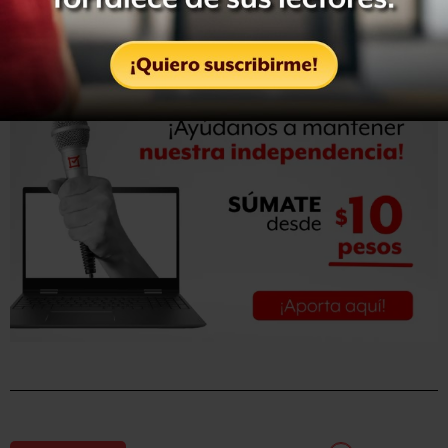
Público prevé un rango de
crecimiento del PIB de entre
-3.9 y 0.1% para este año
debido, sobre todo, a la
afectación económica que dejará la enfermedad.