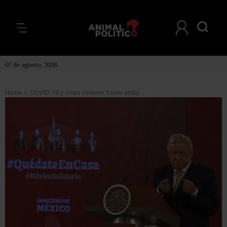
07 de agosto, 2026
Home
>
COVID-19 y crisis vinieron ‘como anillo al dedo’ para afianzar la transformación: AMLO