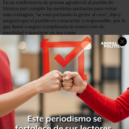
En su conferencia de prensa agradeció al pueblo de
México por cumplir las medidas sanitarias para evitar
más contagios, “se está portando la gente al cien”, dijo y
aseguró que el pueblo es consciente y responsable, por lo
que llamó a seguir cumpliendo la restricción de
movilidad y quedarse en sus casas.
“Tenemos proyecciones de lo que se necesita, vamos bien
en ese propósito, la prensa amarillista, nuestros
adversarios que todavía no ayudan porque los domina el
odio, quieren que digamos cuantos muertos, he estado
viendo el mensaje de una periodista pidiendo que
digamos cuántos muertos van a haber, esto me hace
pensar y es posible decir que estamos también viviendo
en temporada de zopilotes, ojalá que esa actitud cambie y
que no nos importe lo que estén haciendo en otros
países”.
Aún sin entrar en la fase más crítica de contagio de
COVID-19 en el país, la Secretaría de Hacienda y Crédito