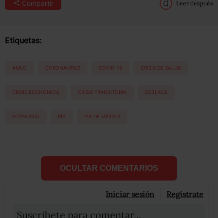
Compartir
Leer después
Etiquetas:
AMLO
CORONAVIRUS
COVID-19
CRISIS DE SALUD
CRISIS ECONÓMICA
CRISIS TRANSITORIA
DEBLACE
ECONOMÍA
PIB
PIB DE MÉXICO
OCULTAR COMENTARIOS
Iniciar sesión
Registrate
Suscribete para comentar...