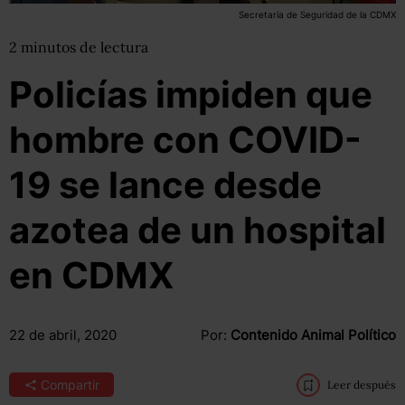
Secretaría de Seguridad de la CDMX
2
minutos
de lectura
Policías impiden que
hombre con COVID-
19 se lance desde
azotea de un hospital
en CDMX
22 de abril, 2020
Por:
Contenido Animal Político
Compartir
Leer después