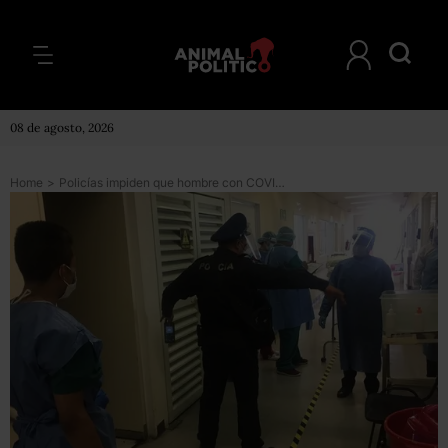
08 de agosto, 2026
Home
>
Policías impiden que hombre con COVID-19 se lance desde azotea de un hospital en CDMX