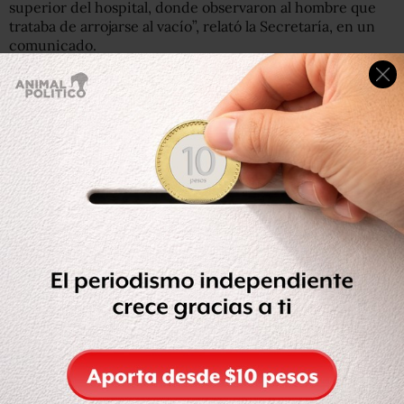
superior del hospital, donde observaron al hombre que
trataba de arrojarse al vacío”, relató la Secretaría, en un
comunicado.
“Tras realizar un adecuado diálogo y con las técnicas de
persuasión efectuadas durante 15 minutos, los policías
hicieron hincapié en que su exposición sin la debida
protección, podría provocar la propagación del virus, sin
embargo, ante su renuencia, y
antes de que intentara
arrojarse, los uniformados lo neutralizaron, con lo que
impidieron un desenlace trágico.
Una vez controlada la
situación, bajaron al paciente y lo acomodaron
nuevamente en su cama”, agregó.
La Secretaría indicó que mantiene un dispositivo de
seguridad y vigilancia en los hospitales de la Ciudad de
México y almacenes autorizados por el Sector Salud para
la atención de casos de COVID-19.