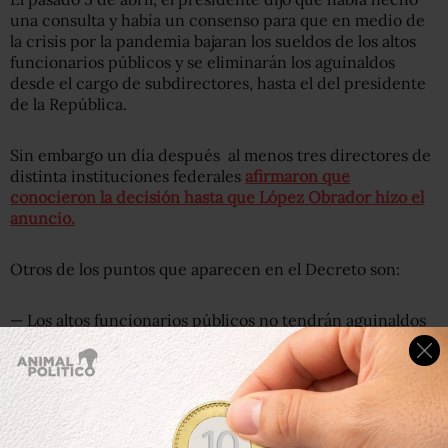
una consulta y había un consenso para que en medio de
la crisis por la pandemia bajaran los sueldos de los altos
funcionarios públicos y se eliminarán los aguinaldos
desde el cargo de subdirectores, hasta el del presidente
de la República.
Sin embargo un día después al menos tres directores de
distinta instituciones federales
afirmaron que
conocieron la decisión hasta que López Obrador hizo el
anuncio.
Otros de los puntos que aparecen en el Decreto son:
— Los altos funcionarios públicos no tendrán aguinaldos
ni ninguna otra prestación de fin de año. El concepto de
alto funcionario público aplica de Subdirector hasta
Presidente.
— No se ejercerá el 75% del presupuesto disponible de las