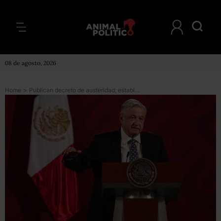
08 de agosto, 2026
Home
>
Publican decreto de austeridad; establece que ‘de forma voluntaria’ se reducirá el sueldo de funcionarios