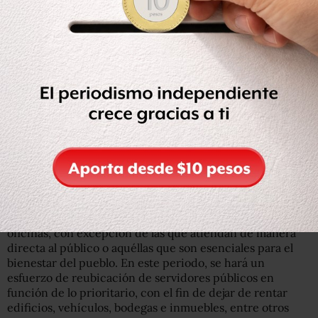
partidas de servicios generales y materiales y
suministros. Esto también incluye a lo supuestamente
comprometido.
—
Se cancelan diez subsecretarías
-aunque no se
especifica cuáles-, y se garantiza el empleo con el mismo
rango y los mismos ingresos a quienes dejarán dichos
cargos.
— Se extenderá hasta el 1o de agosto la suspensión de
labores con goce de sueldo a quienes ya se encuentran
en esta situación debido a la pandemia del coronavirus.
— Deberán de permanecer cerradas la mitad de las
oficinas, con excepción de las que atiendan de manera
directa al público o aquéllas que son esenciales para el
bienestar del pueblo. En este periodo, se hará un
esfuerzo de reubicación de servidores públicos en
función de lo prioritario, con el fin de dejar de rentar
edificios, vehículos, bodegas e inmuebles, entre otros