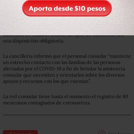
detalló la cancillería en un comunicado.
Varios gobiernos estatales han mostrado interés en
colaborar con las autoridades mexicanas para repatriar
restos o cenizas y recomiendan la cremación de los
fallecidos en Estados Unidos sin que, de momento, sea
una disposición obligatoria.
La cancillería informó que el personal consular “mantiene
un estrecho contacto con las familias de las personas
afectadas por el COVID-19 a fin de brindar la asistencia
consular que necesiten y orientarlos sobre los diversos
apoyos y recursos con los que cuentan”.
La red consular tiene hasta el momento el registro de 80
mexicanos contagiados de coronavirus.