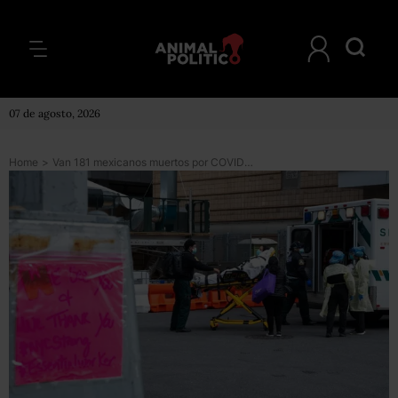
07 de agosto, 2026
Home
>
Van 181 mexicanos muertos por COVID-19 en EU; no se han repatriado restos: SRE