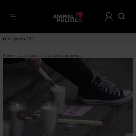
09 de agosto, 2026
Home
>
¿Qué ocurre con los familiares de una mujer víctima de feminicidio?