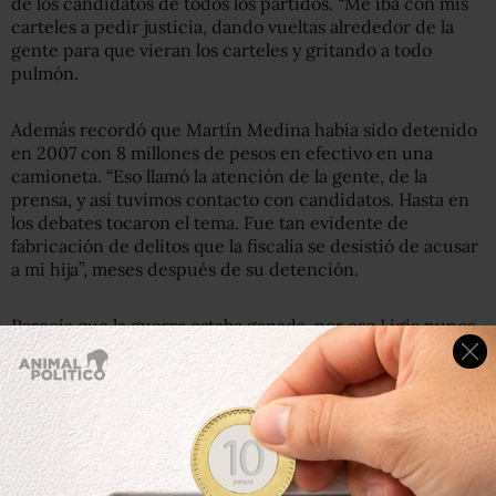
de los candidatos de todos los partidos. “Me iba con mis
carteles a pedir justicia, dando vueltas alrededor de la
gente para que vieran los carteles y gritando a todo
pulmón.
Además recordó que Martín Medina había sido detenido
en 2007 con 8 millones de pesos en efectivo en una
camioneta. “Eso llamó la atención de la gente, de la
prensa, y así tuvimos contacto con candidatos. Hasta en
los debates tocaron el tema. Fue tan evidente de
fabricación de delitos que la fiscalía se desistió de acusar
a mi hija”, meses después de su detención.
Parecía que la guerra estaba ganada, por eso Ligia nunca
dejó el activismo, incluso se unió a la protesta por el caso
de Yakiri Rubio, la joven que en legítima defensa asesinó
al hombre que la violó e intentaba matarla en la Ciudad de
México.
El juez Santiago Ávila Negrón dictó auto de formal prisión