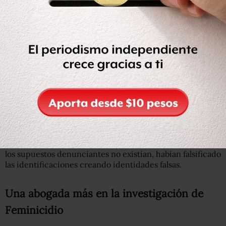
en contra de Yakiri por homicidio calificado y se trataba
del mismo juez que también giró una orden de
aprehensión en contra de Emma Gabriela por el delito de
abuso de confianza a la par del proceso que se llevaba en
Tabasco. Eso abría la posibilidad de ser trasladada a Santa
Martha Acatitla, lo que se convirtió en un arma de
amenaza. Por eso, dice Ligia, se sumó a la familia de Yakiri
en su protesta.
Pero en ese periodo, Ligia fue detenida por la presunta
falsificación de documentos oficiales y clonación de
tarjetas bancarias en Guadalajara, por lo que fue
trasladada al penal de Puente Grande al tratarse de un
delito federal. Estuvo 10 días, y fue liberada debido a que
los supuestos denunciantes no existían, habían falsificado
las identificaciones creando identidades falsas.
Una abogada más en la investigación de
Feminicidio