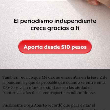
Otra muestra de esto está en El Paso, Texas, donde hay 30
personas contagiadas y en Chihuahua, donde apenas se
alcanzan los 8 casos confirmados.
Según el funcionario el muro que separa a los países es lo
que ha influido en esta disparidad del número de
contagios.
Entérate: Sola en un cuarto y sin contacto con nadie:
mexicana cuenta trato en Roma tras viajar en crucero
También recalcó que México se encuentra en la Fase 2 de
la pandemia y que es probable que cuando se entre en la
Fase 3 se vean números similares en las ciudades
fronterizas a las de su contraparte estadounidense.
Finalmente Borja Aburto recordó que para evitar el