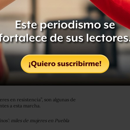
upo de mujeres oaxaqueñas de la
ntaron un tendedero contra el acoso,
ue han vivido en este estado del
n reunidas en el Parque Venustiano
las Altas que finalizará en el
eres en resistencia”, son algunas de
entes a esta marcha.
inos’: miles de mujeres en Puebla