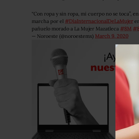
“Con ropa y sin ropa, mi cuerpo no se toca”, e
marcha por el
#DíaInternacionalDeLaMujer
e
pañuelo morado a La Mujer Mazatleca
#8M
#
— Noroeste (@noroestemx)
March 9, 2020