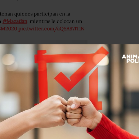
ntonan quienes participan en la
n
#Mazatlán
, mientras le colocan un
8M2020
pic.twitter.com/aQSA97ITIN