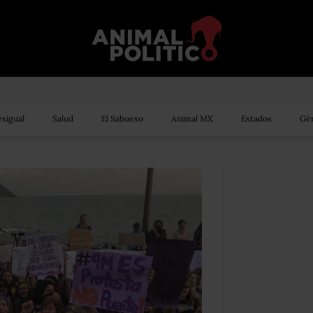
sigual
Salud
El Sabueso
Animal MX
Estados
Gén