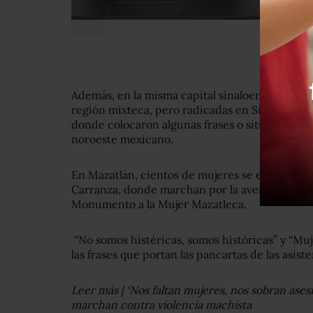
Además, en la misma capital sinaloense un gr
región mixteca, pero radicadas en Sinaloa, mo
donde colocaron algunas frases o situaciones q
noroeste mexicano.
En Mazatlán, cientos de mujeres se encuentra
Carranza, donde marchan por la avenida Paseo O
Monumento a la Mujer Mazatleca.
“No somos histéricas, somos históricas” y “Muj
las frases que portan las pancartas de las asist
Leer más | ‘Nos faltan mujeres, nos sobran ases
marchan contra violencia machista