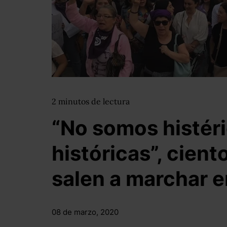
2
minutos
de lectura
“No somos histér
históricas”, cien
salen a marchar e
08 de marzo, 2020