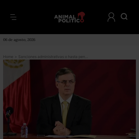
06 de agosto, 2026
Home
>
Sanciones administrativas o hasta penales, para quien incumpla cierres y provoque contagios por COVID-19: Ebrard