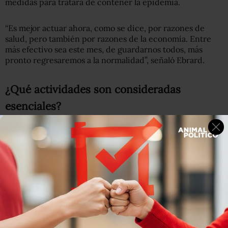
medidas para tratara de contener la epidemia.
“Es mejor actuar ahora, como se dice, por razones de
salud, pero también por razones de la economía. Entre
más efectivo sea este mes, de guardarnos todos, más
pronto regresaremos a la normalidad”, señaló Ebrard.
¿Qué actividades son consideradas
esenciales?
Este lunes el Consejo de Salubridad General aprobó la
declaratoria de emergencia sanitaria por COVID-19 en
México.
Entre las medidas, está
la suspensión inmediata desde el
30 de marzo hasta el 30 de abril de actividades no
esenciales en los sectores público, privado y social.
En la lista de actividades esenciales,
según lo informado