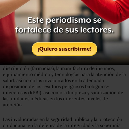
por el Consejo de Salubridad General,
están:
Las que de manera directa son necesarias para atender la
emergencia sanitaria, como son las actividades laborales
de la rama médica, paramédica, administrativa y de
apoyo en todo el sector salud, público y privado.
Así también como a los que participan en su abasto,
servicios y proveeduría, entre las que destacan el sector
farmacéutico tanto en su producción como en su
distribución (farmacias); la manufactura de insumos,
equipamiento médico y tecnologías para la atención de la
salud, así como los involucrados en la adecuada
disposición de los residuos peligrosos biológicos-
infecciosos (RPBI), así como la limpieza y sanitización de
las unidades médicas en los diferentes niveles de
atención.
Las involucradas en la seguridad pública y la protección
ciudadana; en la defensa de la integridad y la soberanía