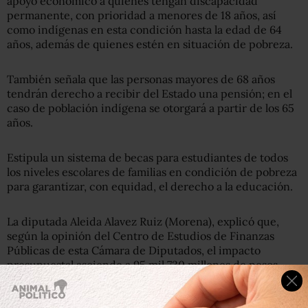
apoyo económico a quienes tengan discapacidad
permanente, con prioridad a menores de 18 años, así
como indígenas en esta condición hasta la edad de 64
años, además de quienes estén en situación de pobreza.
También señala que las personas mayores de 68 años
tendrán derecho a recibir del Estado una pensión; en el
caso de población indígena se otorgará a partir de los 65
años.
Estipula un sistema de becas para estudiantes de todos
los niveles escolares de familias en condición de pobreza
para garantizar, con equidad, el derecho a la educación.
La diputada Aleida Alavez Ruiz (Morena), explicó que,
según la opinión del Centro de Estudios de Finanzas
Públicas de esta Cámara de Diputados, el impacto
presupuestal asciende a 95 mil 730 millones de pesos
para el Sistema de Salud para el Bienestar.