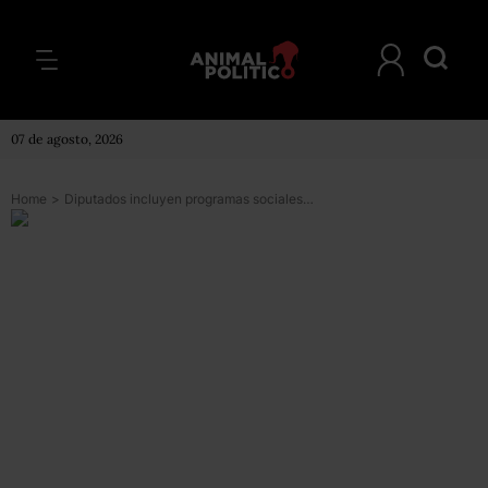
07 de agosto, 2026
Home
>
Diputados incluyen programas sociales en la Constitución; AMLO critica al PAN por votar en contra