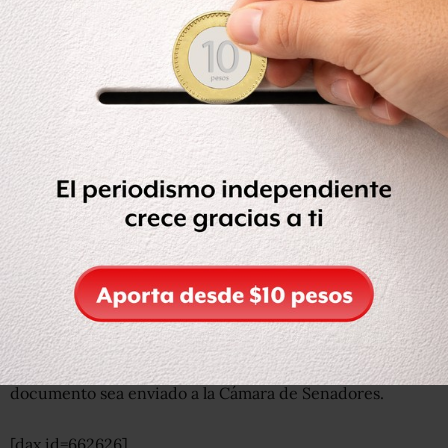
Unos 128 mil 349 millones de pesos para Adultos Mayores
y 14 mil 197 millones de pesos para Personas con
Discapacidad Permanente.
En el Sistema de Becas Educativas se establece en el nivel
básico más de 30 mil millones; Benito Juárez, Becas de
Educación Media Superior, más de 28 mil millones de
pesos; Becas Elisa Acuña, que son de Profesionalización
de Egresados y Docentes, más de 4 mil 174 millones de
pesos de pesos; Jóvenes Escribiendo el Futuro, 7 mil 776
millones de pesos.
Entérate: Propuesta del gobierno para programas sociales
en 2020 es regresiva e inviable, alertan especialistas
Aunque el dictamen fue aprobado por mayoría calificada,
aún deben desahogarse las reservas para que el
documento sea enviado a la Cámara de Senadores.
[dax id=662626]