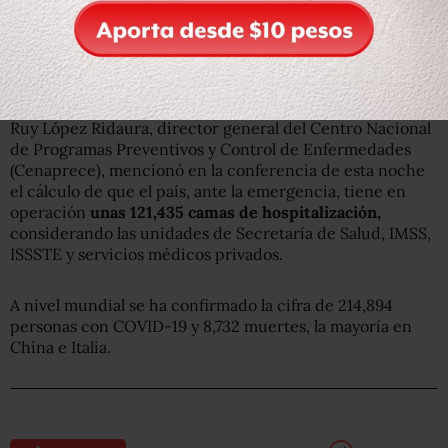
López-Gatell, subsecretario de Prevención y Promoción
de la Salud, informó que este 19 de marzo se llevará a
cabo la reunión del Consejo de Salubridad General, la
primera ante la emergencia del COVID-19.
Ruy López Ridaura, director general del Centro Nacional
de Programas Preventivos y Control de Enfermedades
(Cenaprece), mencionó en la conferencia de esta noche
el cálculo de que el país, ante la emergencia, tiene en
operación
unas 121,435 camas de hospitalización,
considerando las unidades de Secretaría de Salud, IMSS,
ISSSTE y servicios médicos privados.
A nivel mundial se ha confirmado la cifra de 214,894
personas con COVID-19 y 8,732 muertes, la mayoría en
China e Italia.