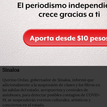
— Claudia Pavlovich A. (@ClaudiaPavlovic)
March 23,
2020
El gobierno de Sonora activó una prórroga para el pago
de la revalidación vehicular, en el pago de licencias de
alcoholes y suspenderá los actos de fiscalización
estatales.
Entérate: Se avecina una crisis económica por COVID-19,
ya se está sintiendo: AMLO
Sinaloa
Quirino Ordaz, gobernador de Sinaloa, informó que
adicionalmente a la suspensión de clases y los filtros en
las salidas del estado, aeropuertos y centrales de
autobuses, para detectar posibles contagios de COVID-
19, se suspenderán eventos culturales, artísticos y
conciertos en el estado.