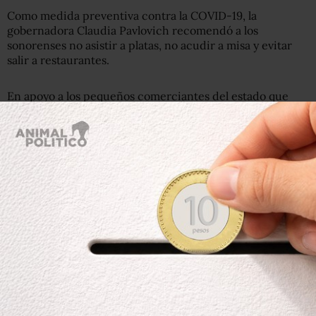
Como medida preventiva contra la COVID-19, la
gobernadora Claudia Pavlovich recomendó a los
sonorenses no asistir a platas, no acudir a misa y evitar
salir a restaurantes.
En apoyo a los pequeños comerciantes del estado que
podrían verse afectados por estas medidas, Pavlovich
anunció que se aplicarán beneficios como el 50% de
descuento en el pago de impuestos sobre la nómina a
empresas con 50 empleados o menos.
También se descontará el 100% en el impuesto sobre
hospedaje y el 50% en el pago de derechos registrase por
inscripción de vivienda.
Estas son algunas de las acciones económicas concretas
para beneficiar a las PyMES durante este periodo de
prevención.
#Covid19
#QuédateEnCasa
#SonoraTeProtege
pic.twitter.com/yClbkAct4X