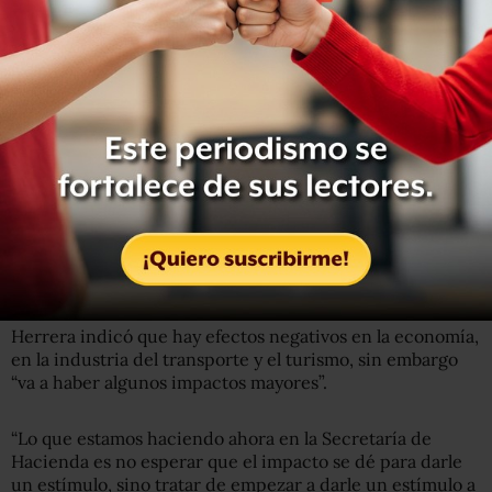
Hacienda anunció “colchón económico”
El pasado viernes 13 de marzo, el titular de la Secretaría
de Hacienda, Arturo Herrera, anunció que la
dependencia
aplicaría estímulos a manera de “colchón
económico”
para disminuir el efecto.
En la inauguración de la 83 Convención Bancaria, el
titular de Hacienda reconoció que la economía mexicana
se verá impactado por el coronavirus.
Herrera indicó que hay efectos negativos en la economía,
en la industria del transporte y el turismo, sin embargo
“va a haber algunos impactos mayores”.
“Lo que estamos haciendo ahora en la Secretaría de
Hacienda es no esperar que el impacto se dé para darle
un estímulo, sino tratar de empezar a darle un estímulo a