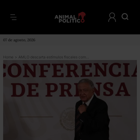
07 de agosto, 2026
Home
>
AMLO descarta estímulos fiscales como ayuda por la afectación del coronavirus a la economía mexicana