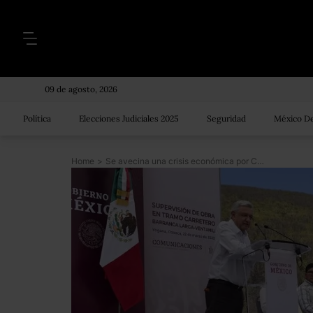
09 de agosto, 2026
Política
Elecciones Judiciales 2025
Seguridad
México De
Home
>
Se avecina una crisis económica por COVID-19, ya se está sintiendo: AMLO