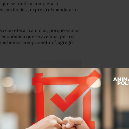
 que se tendría completa la
 cardinales”, expresó el mandatario
sa carretera, a ampliar, porque vamos
is económica que se avecina, pero sí
ue nos hemos comprometido”, agregó