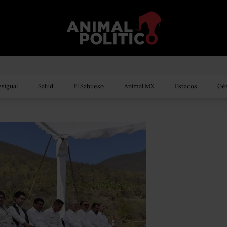
sigual
Salud
El Sabueso
Animal MX
Estados
Gén