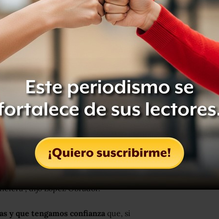
odrá salir adelante porque tiene
 que llevamos gobernando acumulamos
nco de México y, aunque ha habido
 he sugerido siendo respetuoso de la
esas reservas, que no se intente
ervas, que nos aguantemos, porque
en
e especulación de quienes están
nciera”, dijo López Obrador.
as y que tengamos confianza
que, si