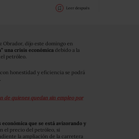
Leer después
 Obrador, dijo este domingo en
a” una crisis económica
debido a la
el petróleo.
 con honestidad y eficiencia se podrá
.
ón de quienes quedan sin empleo por
is económica que se está avizorando y
n el precio del petróleo, si
diente la ampliación de la carretera