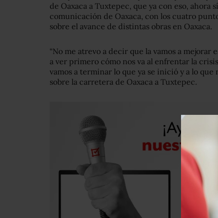
de Oaxaca a Tuxtepec, que ya con eso, ahora sí
comunicación de Oaxaca, con los cuatro puntos
sobre el avance de distintas obras en Oaxaca.
“No me atrevo a decir que la vamos a mejorar e
a ver primero cómo nos va al enfrentar la cris
vamos a terminar lo que ya se inició y a lo q
sobre la carretera de Oaxaca a Tuxtepec.