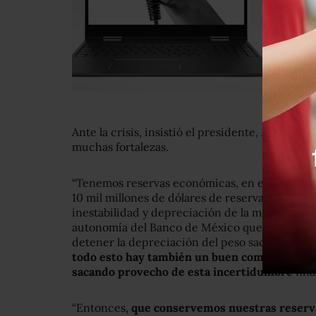
Ante la crisis, insistió el presidente, México p
muchas fortalezas.
“Tenemos reservas económicas, en el tiempo
10 mil millones de dólares de reservas del Ba
inestabilidad y depreciación de la moneda, yo
autonomía del Banco de México que se cuiden 
detener la depreciación del peso sacando res
todo esto hay también un buen componente d
sacando provecho de esta incertidumbre
fina
“Entonces,
que conservemos nuestras reserv