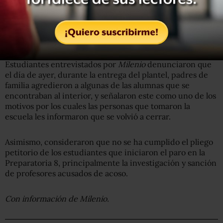
UNAM en
#CdMx
Síguelo por
#Periscope
https://t.co/gQAkug08E9
— Milenio Televisión (@mileniotv)
February 12, 2020
Estudiantes entrevistados por
Milenio
denunciaron que
el día de ayer, durante la entrega del plantel, padres de
familia agredieron a algunas de las alumnas que se
encontraban al interior, y señalaron este como uno de los
motivos por los cuales las personas que tomaron la
escuela les informaron que se volvió a cerrar.
Asimismo, consideraron que no se ha cumplido el pliego
petitorio de los estudiantes que iniciaron el paro en la
Preparatoria 8, principalmente la investigación y sanción
de profesores acusados de acoso.
Con información de Milenio.