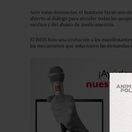
Ante estas denuncias, el Instituto Mexicano del
abierto al diálogo para atender todas las queja
médico y del abasto de medicamentos.
El IMSS hizo una invitación a los manifestante
los mecanismos que solucionen las demandas d