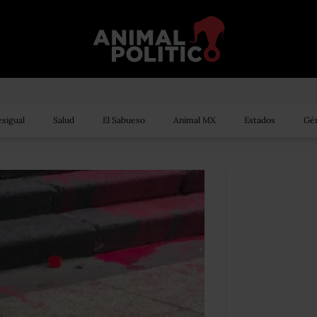
sigual
Salud
El Sabueso
Animal MX
Estados
Gén