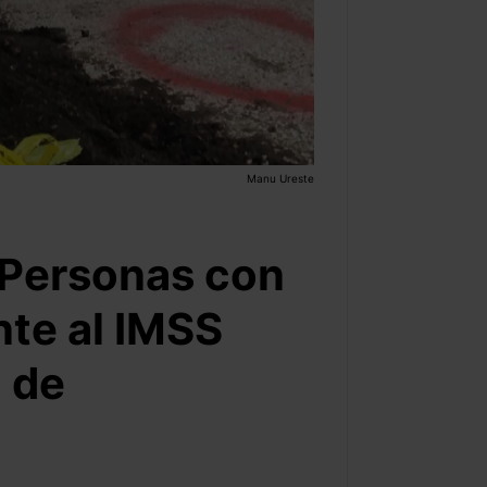
Manu Ureste
 Personas con
nte al IMSS
o de