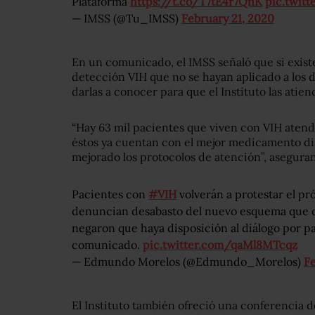
Plataforma
https://t.co/T7tE4r7QnK
pic.twit
— IMSS (@Tu_IMSS)
February 21, 2020
En un comunicado, el IMSS señaló que si exis
detección VIH que no se hayan aplicado a los
darlas a conocer para que el Instituto las atien
“Hay 63 mil pacientes que viven con VIH atendi
éstos ya cuentan con el mejor medicamento di
mejorado los protocolos de atención”, aseguran
Pacientes con
#VIH
volverán a protestar el pr
denuncian desabasto del nuevo esquema que c
negaron que haya disposición al diálogo por p
comunicado.
pic.twitter.com/qaMl8MTcqz
— Edmundo Morelos (@Edmundo_Morelos)
Fe
El Instituto también ofreció una conferencia d