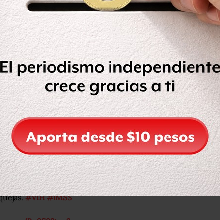
e antirretrovirales en el IMSS
teractiva VIH-IMSS
, en la cual se
rero de 2020, el surtimiento de
 están restableciendo los niveles de
echohabiencia para consulta sobre
quejas.
#VIH
#IMSS