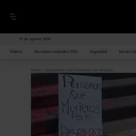
07 de agosto, 2026
Política
Elecciones Judiciales 2025
Seguridad
México De
Home
>
¡Queremos vivir!: Personas con VIH protestan frente al IMSS para exigir abasto de medicamentos