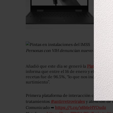
Personas con VIH denuncian nuevo desabasto d
Añadió que este día se generó la
Plataforma In
informa que entre el 16 de enero y el 15 de feb
recetas fue de 96.5%, “lo que nos indica que se
surtimiento”.
Primera plataforma de interacción con la der
tratamientos
#antirretrovirales
y atención de 
Comunicado ➡
https://t.co/x6MeHYOudz