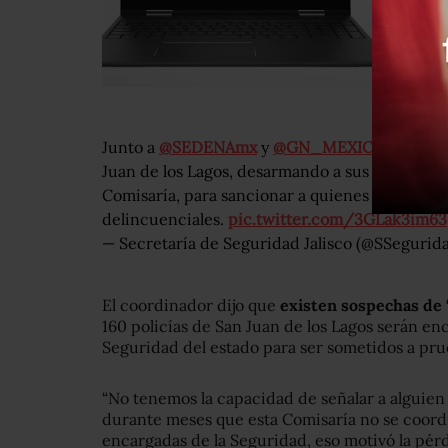
Junto a
@SEDENAmx
y
@GN_MEXICO_
, toma
Juan de los Lagos, desarmando a sus oficiales e
Comisaría, para sancionar a quienes resulten 
delincuenciales.
pic.twitter.com/3GLak3im63
— Secretaría de Seguridad Jalisco (@SSegurid
El coordinador dijo que
existen sospechas de 
160 policías de San Juan de los Lagos serán e
Seguridad del estado para ser sometidos a pru
“No tenemos la capacidad de señalar a alguien
durante meses que esta Comisaría no se coord
encargadas de la Seguridad, eso motivó la pérd