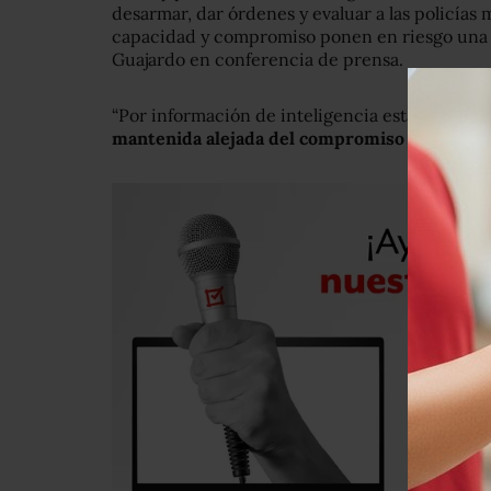
desarmar, dar órdenes y evaluar a las policías 
capacidad y compromiso ponen en riesgo una 
Guajardo en conferencia de prensa.
“Por información de inteligencia estatal y fed
mantenida alejada del compromiso de protege