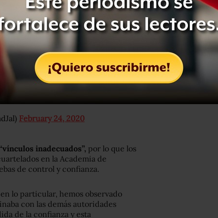
mos el mando de la seguridad de San
 interviniendo las instalaciones de su
involucrados en actos de corrupción o
adJal)
February 24, 2020
“vínculos inadecuados”,
por lo que los
ncuartelados en la Academia de
ebas de control y confianza.
 en lo particular, hemos observado
inaba con las demás autoridades
ida de la confianza y esta