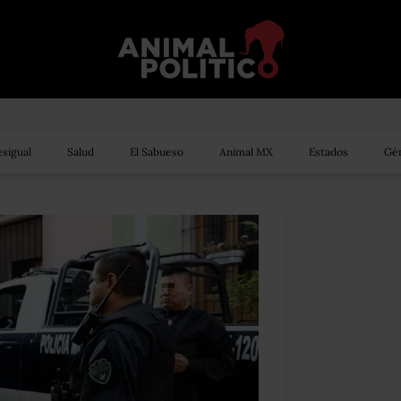
sigual
Salud
El Sabueso
Animal MX
Estados
Gén