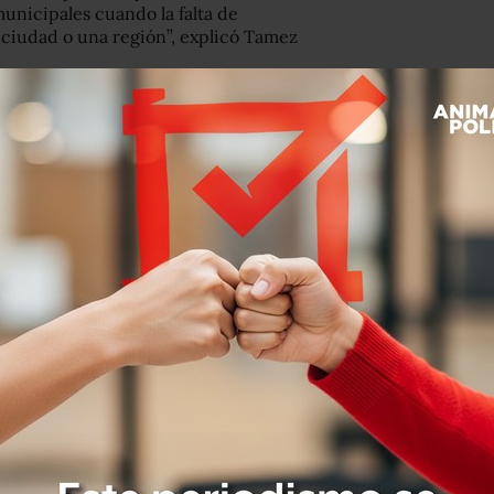
municipales cuando la falta de
ciudad o una región”, explicó Tamez
eral, vemos que
la Comisaría se ha
r a la ciudadanía”,
agregó.