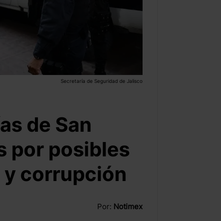
Secretaría de Seguridad de Jalisco
ías de San
 por posibles
 y corrupción
Por:
Notimex