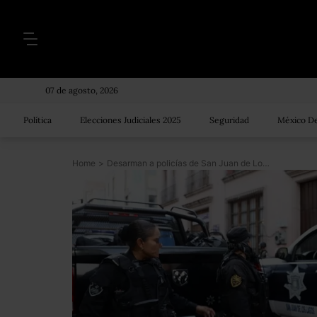
07 de agosto, 2026
Política
Elecciones Judiciales 2025
Seguridad
México De
Home
>
Desarman a policías de San Juan de Los Lagos por posibles nexos con crimen y corrupción