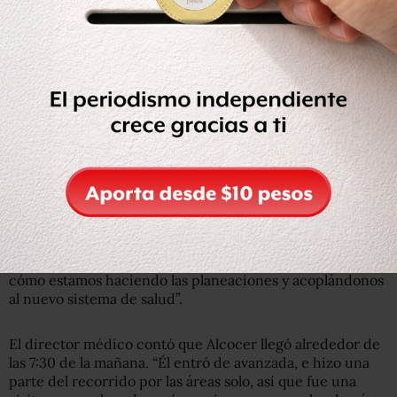
Revisa la secretaria Irma Eréndira Sandoval condición de
servicios en el Hospital Juárez de México
Ver más en:
https://t.co/qSydnhXvUy
pic.twitter.com/Em6lgOftW5
— SFP México (@SFP_mx)
February 13, 2020
Entérate: Médicos y enfermeras denuncian que en el
Instituto de Neurología no hay ni guantes para operar
Fue una visita muy formal, aseguró, “hubo muchos
cuestionamientos de ellos de si teníamos desabasto o no,
de cómo resolvemos esto o aquello, cómo lo atendemos,
cómo estamos armonizando la parte de la gratuidad,
cómo estamos haciendo las planeaciones y acoplándonos
al nuevo sistema de salud”.
El director médico contó que Alcocer llegó alrededor de
las 7:30 de la mañana. “Él entró de avanzada, e hizo una
parte del recorrido por las áreas solo, así que fue una