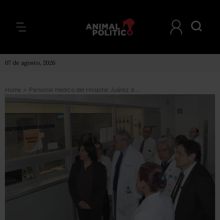
07 de agosto, 2026
Home
>
Personal médico del Hospital Juárez denunció falta de material durante visita de secretarios