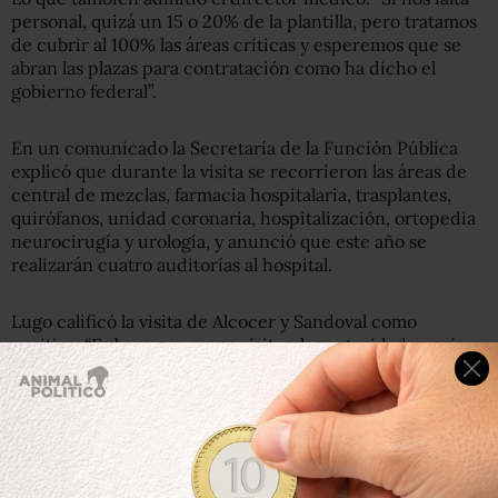
personal, quizá un 15 o 20% de la plantilla, pero tratamos
de cubrir al 100% las áreas críticas y esperemos que se
abran las plazas para contratación como ha dicho el
gobierno federal”.
En un comunicado la Secretaría de la Función Pública
explicó que durante la visita se recorrieron las áreas de
central de mezclas, farmacia hospitalaria, trasplantes,
quirófanos, unidad coronaria, hospitalización, ortopedia
neurocirugía y urología, y anunció que este año se
realizarán cuatro auditorías al hospital.
Lugo calificó la visita de Alcocer y Sandoval como
positiva. “Es bueno que nos visiten las autoridades, así
pueden visualizar lo que ocurre en las unidades y
plantearles propuestas para hacer más eficiente lo que
hacemos”.
#COMUNICADO