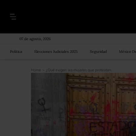
07 de agosto, 2026
Política
Elecciones Judiciales 2025
Seguridad
México De
Home
>
¿Qué exigen las mujeres que protestan? Este es el pliego petitorio que leyeron en Palacio Nacional