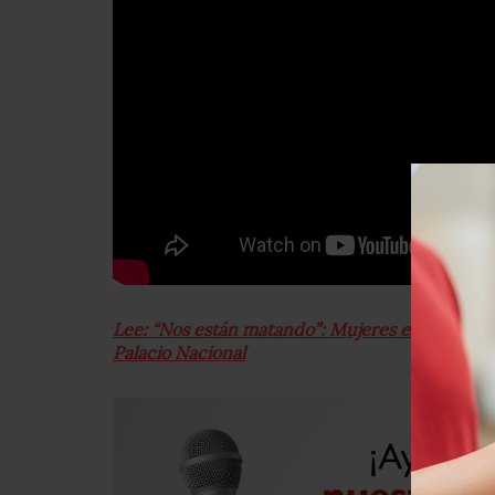
Lee: “Nos están matando”: Mujeres exigen a AM
Palacio Nacional