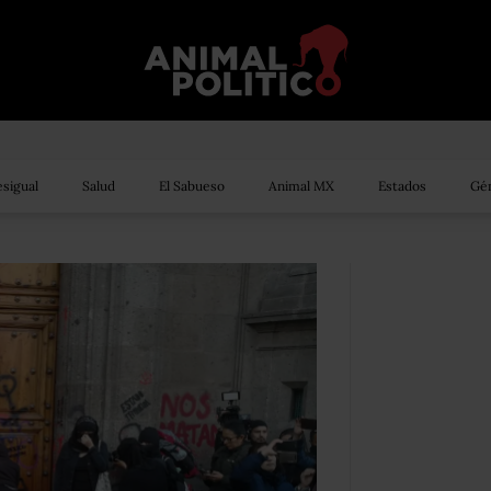
sigual
Salud
El Sabueso
Animal MX
Estados
Gén