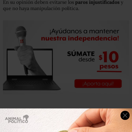
En su opinión deben evitarse los
paros injustificados
y
que no haya manipulación política.
Recordó que el martes circuló en redes una convocatoria
a paro total en la UNAM, sin preguntarle a la comunidad
que conforma a la máxima casa de estudios, por lo que
consideró que era un acto de autoritarismo.