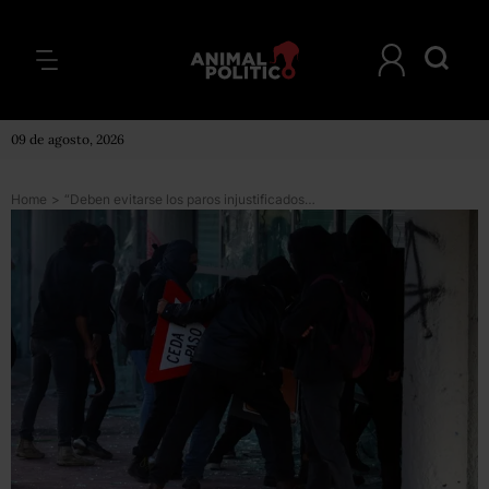
09 de agosto, 2026
Home
>
“Deben evitarse los paros injustificados”: AMLO ve mano negra en la UNAM