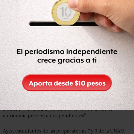
“Por qué una minoría se va a imponer, eso también es
autoritarismo, que no nos vengan con el cuento que son
radicales, de izquierda”, señaló.
Lee más: Complicidad e ‘intereses’ en la UNAM frenan
denuncias por violencia de género: Tribunal Universitario
“Nada de capuchas, con todo respeto, por qué taparse la
cara. Un luchador social debe dar la cara y no apostar a la
violencia, seguir el ejemplo de Mandela, Gandhi, Luther
King. Se recurre a la fuerza bruta cuando no se tiene la
razón, nada de agresiones”, dijo.
El presidente deseó que los universitarios lleguen a un
acuerdo y haya diálogo. “Somos respetuosos de la
autonomía pero estamos pendientes”.
Ayer, estudiantes de las preparatorias 7 y 9 de la UNAM