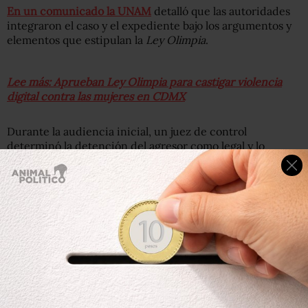
En un comunicado la UNAM
detalló que las autoridades
integraron el caso y el expediente bajo los argumentos y
elementos que estipulan la
Ley Olimpia
.
Lee más: Aprueban Ley Olimpia para castigar violencia
digital contra las mujeres en CDMX
Durante la audiencia inicial, un juez de control
determinó la detención del agresor como legal y lo
vinculó a proceso con la medida cautelar “de
presentación periódica y restricción para acercarse a la
víctima”.