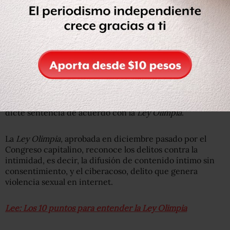
Además el juez fijó un plazo de dos meses para el cierre
de la investigación complementaria y que se
dicte sentencia de acuerdo con la
Ley Olimpia
.
La
Ley Olimpia,
aprobada en diciembre pasado por el
Congreso capitalino, reconoce los delitos contra la
intimidad, es decir, la difusión de contenido íntimo sin
consentimiento, y el ciberacoso, delito que genera
violencia sexual en internet.
Lee: Los 10 puntos para entender la Ley Olimpia