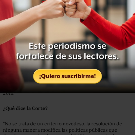
Como indica su resolución, la reducción del límite
máximo del cálculo de la pensión de 25 a 10 salarios
mínimos aplica solo para los trabajadores que están en
algún litigio por el cálculo de su pensión.
Esta no es la primera vez que la Segunda Sala de Corte se
pronuncia sobre el tope de pensiones, ya hubo una en
2010 y otra en 2016.
“El salario promedio para cuantificar las
pensiones
de
invalidez, vejez y cesantía en edad avanzada no puede
rebasar el tope de 10 veces el salario mínimo vigente para
el Distrito Federal”, señaló en en 2010 la Corte, y luego en
2016.
¿Qué dice la Corte?
“No se trata de un criterio novedoso, la resolución de
ninguna manera modifica las políticas públicas que