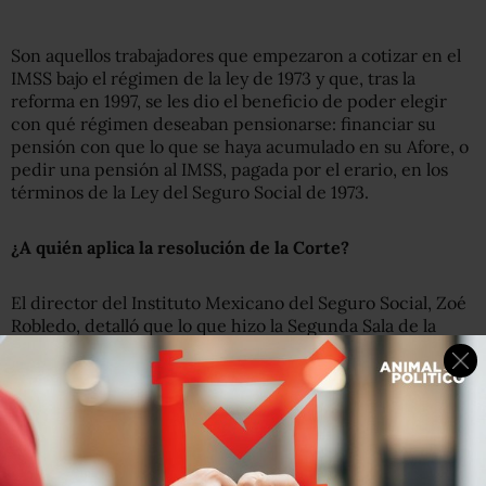
Son aquellos trabajadores que empezaron a cotizar en el
IMSS bajo el régimen de la ley de 1973 y que, tras la
reforma en 1997, se les dio el beneficio de poder elegir
con qué régimen deseaban pensionarse: financiar su
pensión con que lo que se haya acumulado en su Afore, o
pedir una pensión al IMSS, pagada por el erario, en los
términos de la Ley del Seguro Social de 1973.
¿A quién aplica la resolución de la Corte?
El director del Instituto Mexicano del Seguro Social, Zoé
Robledo, detalló que lo que hizo la Segunda Sala de la
Corte fue establecer un criterio, posiblemente por algún
amparo y la sentencia solo se limita al quejoso.
La Corte estableció un criterio para sus juzgados, no para
las instituciones de seguridad social.