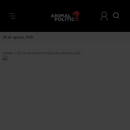
06 de agosto, 2026
Home
>
No se recortará el tope de salarios para calcular pensiones; el IMSS explica resolución de la Corte