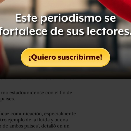
ión de Enfermedades, más de 60
dos Unidos, en su mayoría pasajeros
ó que no ha recibido planteamiento
ada en la frontera de EU con México.
erno estadounidense con el fin de
países.
ficaz comunicación, especialmente
tro ejemplo de la fluida y buena
n de ambos países”, detalló en un