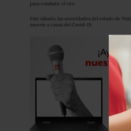
para combatir el virs.
Este sábado, las autoridades del estado de Wa
muerte a causa del Covid-19.