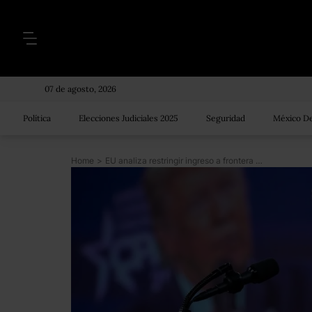
07 de agosto, 2026
Política
Elecciones Judiciales 2025
Seguridad
México De
Home
>
EU analiza restringir ingreso a frontera con México por COVID-19, dice Trump