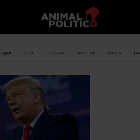
sigual
Salud
El Sabueso
Animal MX
Estados
Gén