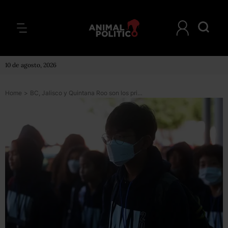
10 de agosto, 2026
Home
>
BC, Jalisco y Quintana Roo son los primeros estados en recibir pruebas y protocolo para el coronavirus