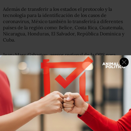
Además de transferir a los estados el protocolo y la
tecnología para la identificación de los casos de
coronavirus, México también lo transferirá a diferentes
países de la región como: Belice, Costa Rica, Guatemala,
Nicaragua, Honduras, El Salvador, República Dominica y
Cuba.
Jean-Marc Gabastou, asesor regional de la OPS para
laboratorios de salud pública y emergencias en salud
explicó que el INdRE tiene una plataforma de vanguardia.
“México fue el primer país de la región en implementar el
algoritmo ideal, de tamizaje de diagnóstico confirmatorio
del coronavirus y del diferencial, para determinar si no
es este COVID-19 entonces qué tipo de virus respiratorio
es, para esto se usa tecnología alemana y de Estados
Unidos. Ahora los países vecinos tendrán la misma
capacidad de confirmar los casos y tomar las medidas de
contención que también se han desarrollado aquí”.
Con esta tecnología se puede tener la confirmación del