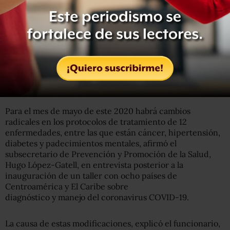
caso en 10 horas, “es una técnica molecular en tiempo
real que permite descartar en cinco horas y determinar
en otras cinco el tipo de virus del que se trata si no es
COVID-19, señaló Gabastou.
En mayo habrá nuevos tratamientos para
12 enfermedades prioritarias
Para el mes de mayo de este 2020 habrá cambios
radicales en los protocolos de tratamiento de 12
enfermedades, entre las que están cáncer, hipertensión,
diabetes y padecimientos mentales, afirmó el
subsecretario de Prevención y Promoción de la Salud,
Hugo López-Gatell, en entrevista posterior a la
inauguración de un taller con ocho países de
Centroamérica y El Caribe sobre
diagnóstico y manejo del coronavirus COVID-19.
La causa de estas modificaciones, explicó el funcionario,