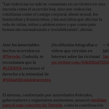
“Las violencias no solo se consuman en un tiroteo en una
escuela como el ocurrido hoy, sino son violencias
cotidianas como el castigo corporal, abuso sexual, los
homicidios y feminicidios, y los suicidios que afectan la
vida de niñas, niños y adolescentes y que como país
hemos ido normalizando e invisibilizando”, afirmó.
Ante los lamentables
¡No difundas fotografías o
— 
hechos ocurridos en
videos que circulan en
(@
#Torreón
, Coahuila, te
Internet sobre las víctimas!
Jan
recordamos que la
pic.twitter.com/k6kRXbufYl
20
#LGDNNA
reconoce el
derecho a la intimidad de
#NiñasNiñosAdolescentes
.
El sistema, conformado por autoridades federales,
gobernadores y organismos autónomos, anunció
medidas
para el caso concreto de Torreón
, como la coordinación