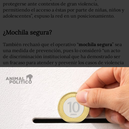
protegerse ante contextos de gran violencia,
permitiendo el acceso a éstas por parte de niñas, niños y
adolescentes”, expuso la red en un posicionamiento.
¿Mochila segura?
También rechazó que el operativo “
mochila segura
” sea
una medida de prevención, pues lo consideró “un acto
de discriminación institucional que ha demostrado ser
un fracaso para atender y prevenir los casos de violencia
en el espacio escolar, enraizados en problemas complejos
como la violencia comunitaria, la ruptura del tejido social,
la impunidad y la inseguridad”.
REDIM urge a reconocer que los hechos de Torreón,
Coahuila son consecuencia de la generalización de la
violencia armada en contra niñas, niños y adolescentes
Consulta nuestro boletín en
https://t.co/px0BSD2L2Z
pic.twitter.com/IF81hTxVDw