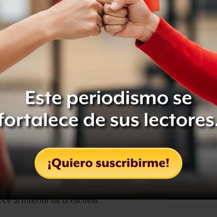
eltas, exigimos la devolución de
s con el paro y quienes se encuentran
coles se llevaría a cabo un diálogo para
tudiantes ingresó a la Preparatoria 9
as, sin embargo, minutos después
unciaron que no existieron
e al interior de la escuela.