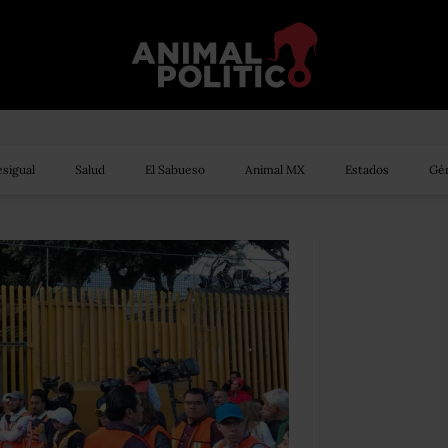
sigual
Salud
El Sabueso
Animal MX
Estados
Gén