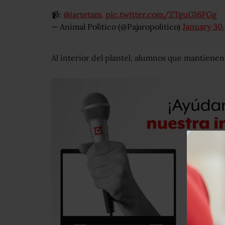
📹:
@iartetam
.
pic.twitter.com/ZTguG16FGg
— Animal Político (@Pajaropolitico)
January 30
Al interior del plantel, alumnos que mantienen